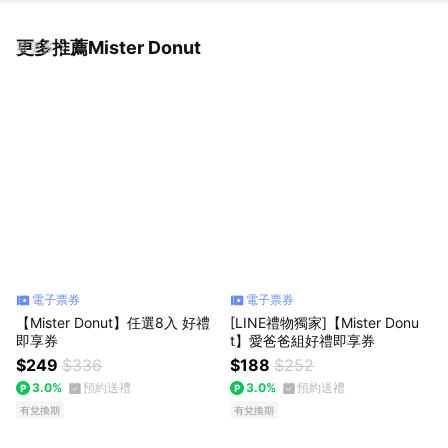
更多推薦Mister Donut
看更多
電子票券
電子票券
【Mister Donut】任選8入 好禮
[LINE禮物獨家]【Mister Donu
即享券
t】愛爸爸組好禮即享券
$249
$336
$188
$252
3.0%
預約送禮
3.0%
預約送禮
有兌換期
有兌換期