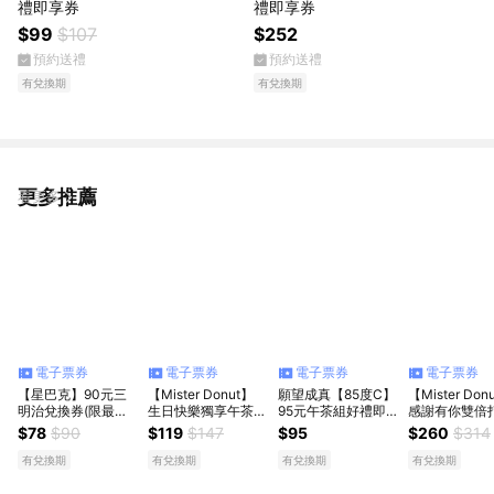
禮即享券
禮即享券
$99
$107
$252
預約送禮
預約送禮
有兌換期
有兌換期
更多推薦
看更多
電子票券
電子票券
電子票券
電子票券
【星巴克】90元三
【Mister Donut】
願望成真【85度C】
【Mister Don
明治兌換券(限最低
生日快樂獨享午茶組
95元午茶組好禮即
感謝有你雙倍
購買數為5)
好禮即享券
享券(35元飲品+60
雙人午茶組合
$78
$90
$119
$147
$95
$260
$314
元蛋糕)
享券(甜甜圈)
有兌換期
有兌換期
有兌換期
有兌換期