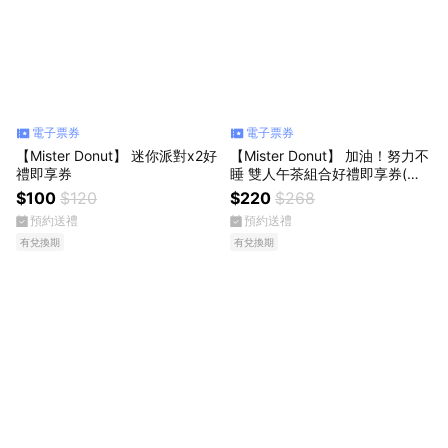
電子票券
電子票券
【Mister Donut】 迷你派對x2好
【Mister Donut】 加油！努力不
禮即享券
睡 雙人午茶組合好禮即享券(甜
甜圈)
$100
$120
$220
$268
預約送禮
預約送禮
有兌換期
有兌換期