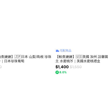
宅配商品
查嬤嬤】🇯🇵日本 山梨/島根 珍珠
【帕查嬤嬤】🇺🇸美國 加州 誼馨園
🍇｜日本珍珠葡萄
主 水蜜桃🍑｜美國水蜜桃禮盒
0
$1,400
$1,550
8.0%