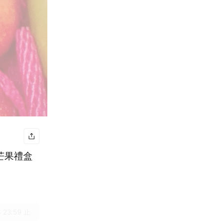
芒果禮盒
 23:59 止