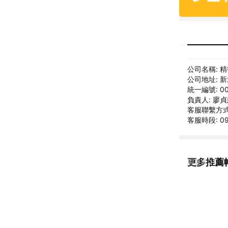
公司名稱: 
公司地址: 
統一編號: 00
負責人: 廖
客服聯繫方式:
客服時段: 09
更多推薦
看更多