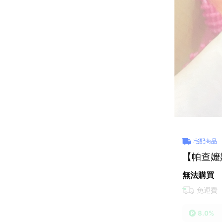
宅配商品
【帕查嬤
無法購買
免運費
8.0%