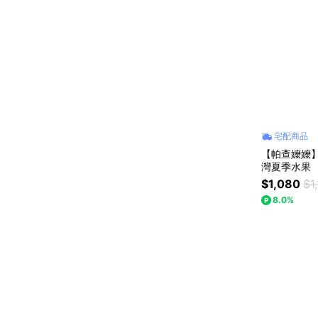
宅配商品
【帕查嬤嬤】
灣夏季水果
$1,080
$1
8.0%