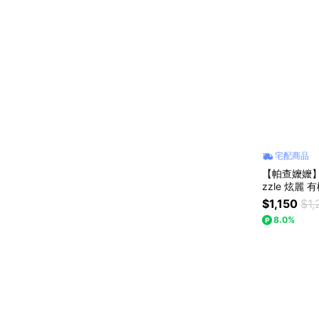
宅配商品
【帕查嬤嬤】
zzle 炫麗
盒
$1,150
$1,
8.0%