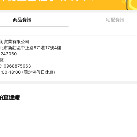
商品資訊
宅配資訊
精銜實業有限公司
新北市新莊區中正路871巷17號4樓
243050
貞慈
 0968875663
:00-18:00 (國定例假日休息)
帕查嬤嬤