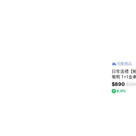
宅配商品
日常送禮【帕
葡萄 1+1盒
$890
$99
8.0%