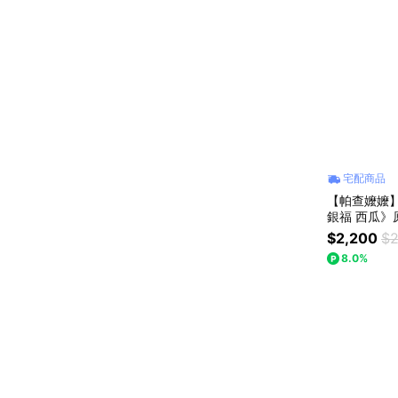
宅配商品
【帕查嬤嬤】
銀福 西
$2,200
$2
8.0%