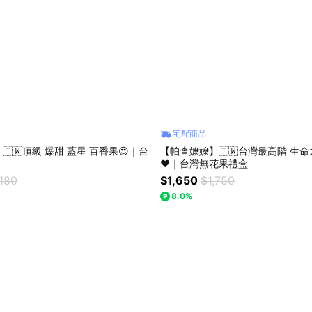
宅配商品
🇼頂級 爆甜 藍星 百香果😍｜台
【帕查嬤嬤】🇹🇼台灣最高階 生命
❤️｜台灣無花果禮盒
,180
$1,650
$1,750
8.0%