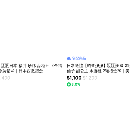
宅配商品
🇵日本 福井 珍稀 品種✨ 《金福
日常送禮【帕查嬤嬤】🇺🇸美國 加
瓜》原裝箱🍉｜日本西瓜禮盒
仙子 甜公主 水蜜桃 2顆禮盒🍑｜
盒
,400
$1,100
$1,200
8.0%