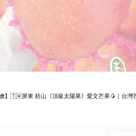
嬤】🇹🇼屏東 枋山《頂級太陽果》愛文芒果🥭｜台灣
至 2026-08-08