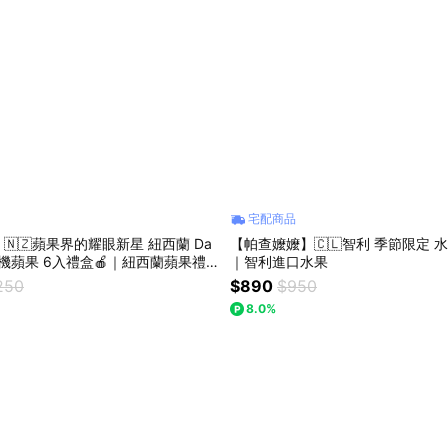
宅配商品
🇳🇿蘋果界的耀眼新星 紐西蘭 Da
【帕查嬤嬤】🇨🇱智利 季節限定 
 有機蘋果 6入禮盒🍎｜紐西蘭蘋果禮
｜智利進口水果
250
$890
$950
8.0%