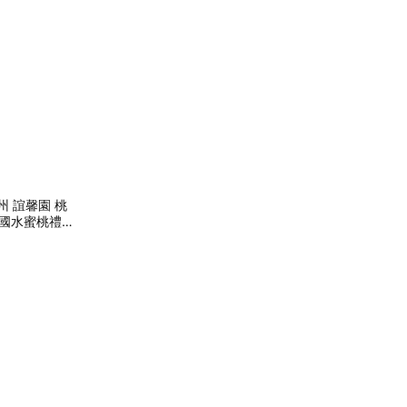
州 誼馨園 桃
美國水蜜桃禮