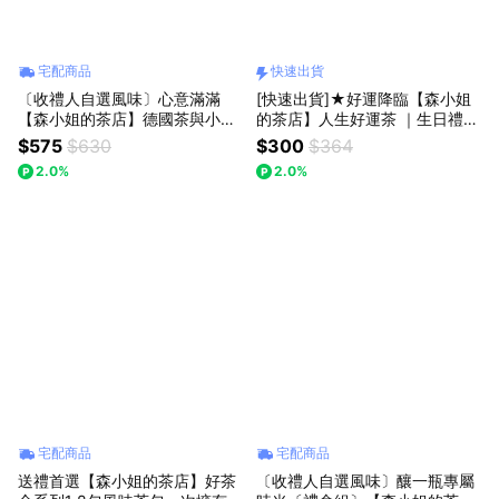
宅配商品
快速出貨
〔收禮人自選風味〕心意滿滿
[快速出貨]★好運降臨【森小姐
【森小姐的茶店】德國茶與小花
的茶店】人生好運茶 ｜生日禮物
束禮盒 祝福感謝永生花
加油打氣 畢業禮物
$575
$630
$300
$364
2.0%
2.0%
宅配商品
宅配商品
送禮首選【森小姐的茶店】好茶
〔收禮人自選風味〕釀一瓶專屬