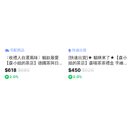
宅配商品
快速出貨
〔收禮人自選風味〕貓奴最愛
[快速出貨]★ 貓咪來了★【森小
【森小姐的茶店】德國茶與日本
姐的茶店】森喵茶茶禮盒 手繪插
立體貓咪杯緣砂糖禮盒
畫茶標
$618
$680
$450
$520
2.0%
2.0%