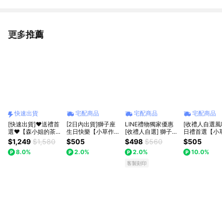
更多推薦
看更多
快速出貨
宅配商品
宅配商品
宅配商品
[快速出貨]♥送禮首
[2日內出貨]獅子座
LINE禮物獨家優惠
[收禮人自選風
選♥【森小姐的茶
生日快樂【小草作】
[收禮人自選] 獅子座
日禮首選【小
店】DIY自調果實酒
春夏台灣果乾水綜合
生日快樂【森小姐的
綜合花茶禮 (
$1,249
$1,580
$505
$498
$560
$505
套裝禮盒
禮盒 (附禮袋與生日
茶店】果實茶+天然
與生日小卡)
8.0%
2.0%
2.0%
10.0%
小卡)
果乾禮盒
客製刻印