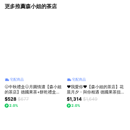
更多推薦森小姐的茶店
看更多
宅配商品
宅配商品
🌝中秋禮盒🌝月圓情濃【森小姐
♥我愛你♥【森小姐的茶店】花
的茶店】德國果茶+餅乾禮盒果
晨月夕・與你相遇 德國果茶扭蛋
乾禮盒
機禮盒
$528
$677
$1,314
$1,649
2.0%
2.0%