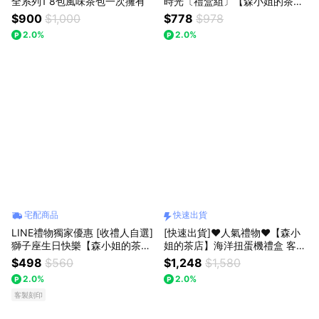
全系列1 8包風味茶包一次擁有
時光〔禮盒組〕【森小姐的茶
店】自製風味調酒香料瓶
$900
$1,000
$778
$978
2.0%
2.0%
宅配商品
快速出貨
LINE禮物獨家優惠 [收禮人自選]
[快速出貨]♥人氣禮物♥【森小
獅子座生日快樂【森小姐的茶
姐的茶店】海洋扭蛋機禮盒 客製
店】果實茶+手作小花束禮盒
化禮物 生日禮物
$498
$560
$1,248
$1,580
2.0%
2.0%
客製刻印