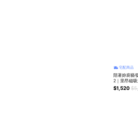
宅配商品
陪著妳廚藝發芽
2｜里昂磁
(15件茶具組)
$1,520
$5
就要我愛你