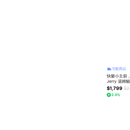
宅配商品
快樂小主廚，夢
Jerry 
扮家家酒 料
$1,799
$2
成長禮物 送
2.0%