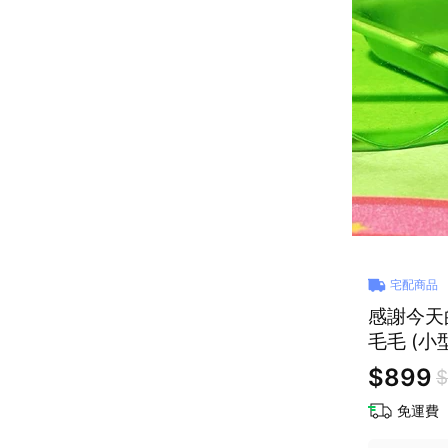
宅配商品
感謝今天的
毛毛 (小
彈奏 開
$899
$
免運費