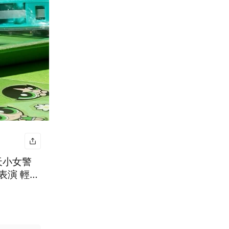
飛天小女警
表演 輕鬆