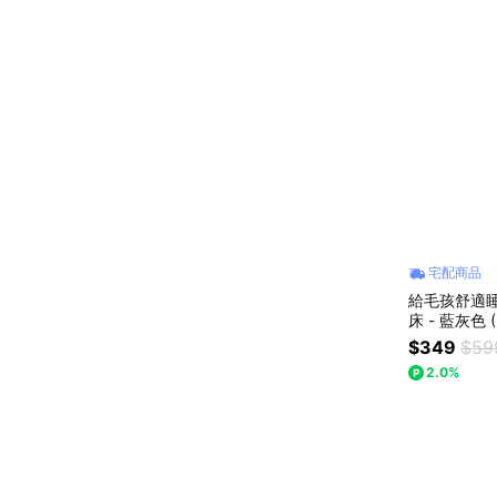
宅配商品
給毛孩舒適睡
床 - 藍灰色 
沙發 柔軟舒適
$349
$59
形
2.0%