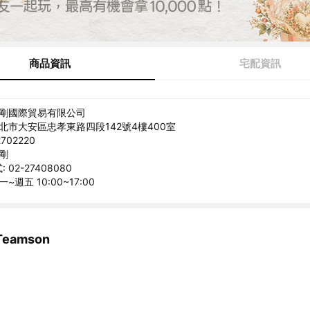
商品資訊
宅配資訊
世剛國際貿易有限公司
台北市大安區忠孝東路四段142號4樓400室
702220
克剛
02-27408080
~週五 10:00~17:00
eamson