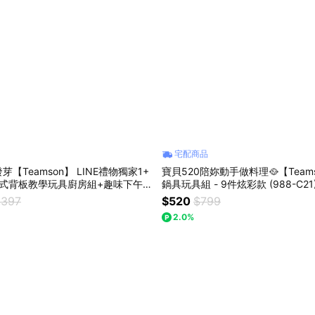
宅配商品
【Teamson】 LINE禮物獨家1+
寶貝520陪妳動手做料理🥘【Team
吸式背板教學玩具廚房組+趣味下午茶
鍋具玩具組 - 9件炫彩款 (988-C2
 + 趣味切切樂 (32件精裝版) 1520
扮家家酒 角色扮演 寓教於樂 生日
,397
$520
$799
2.0%