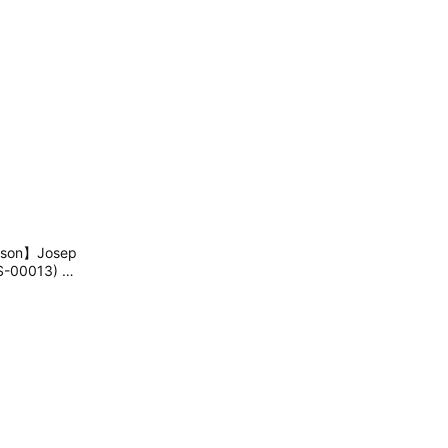
on】Josep
-00013) 兒
樂 生日禮物