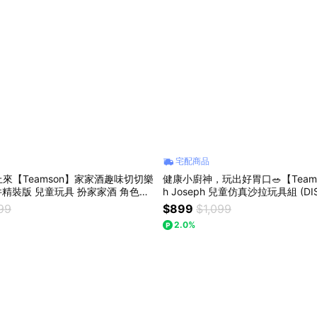
宅配商品
來【Teamson】家家酒趣味切切樂
健康小廚神，玩出好胃口🥗【Teams
2件精裝版 兒童玩具 扮家家酒 角色扮
h Joseph 兒童仿真沙拉玩具組 (DIS
切 顏色認知 生日禮物 快樂成長
童玩具 扮家家酒 角色扮演 寓教於
99
$899
$1,099
禮物推薦
2.0%