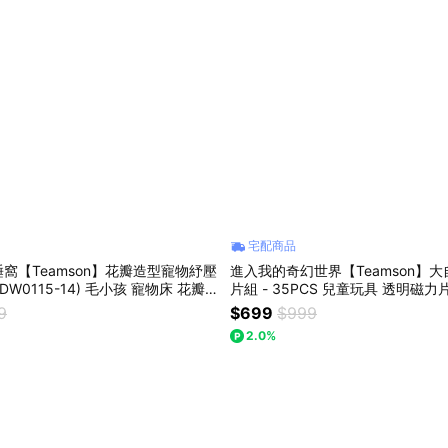
宅配商品
窩【Teamson】花瓣造型寵物紓壓
進入我的奇幻世界【Teamson】
(DW0115-14) 毛小孩 寵物床 花瓣
片組 - 35PCS 兒童玩具 透明磁
 FURBABY 防潮防滑 可水洗不變
創意不受限 手眼協調 生日禮物 快
9
$699
$999
2.0%