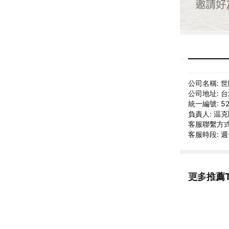
公司名稱: 
公司地址: 
統一編號: 52
負責人: 温
客服聯繫方式: 
客服時段: 週一
更多推薦T
看更多