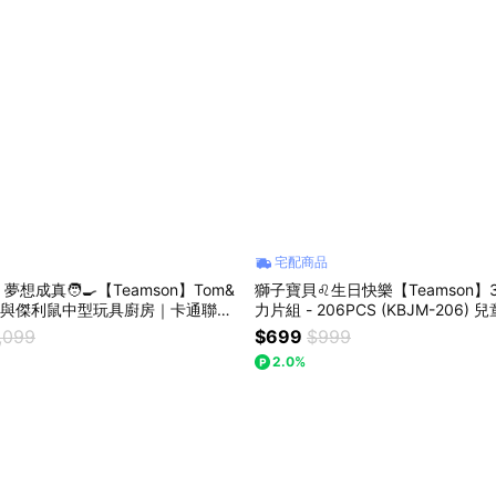
宅配商品
想成真🧑‍🍳【Teamson】Tom&
獅子寶貝♌生日快樂【Teamson】
湯姆貓與傑利鼠中型玩具廚房｜卡通聯名
力片組 - 206PCS (KBJM-206)
理遊戲 寓教於樂 生日禮物 兒童禮物
木 磁力片 創意不受限 拚搭更自由 
,099
$699
$999
禮推薦
日禮物 快樂成長
2.0%