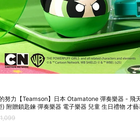
努力【Teamson】日本 Otamatone 彈奏樂器 - 
型) 附贈鎖匙鍊 彈奏樂器 電子樂器 兒童 生日禮物 才藝
心成長
1,099