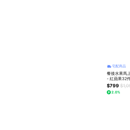
宅配商品
餐後水果馬上
- 紅蘋果3
演 蔬果切一
$799
$1,0
2.0%