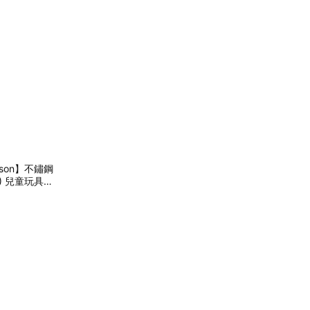
son】不鏽鋼
1) 兒童玩具
禮物 禮物推薦