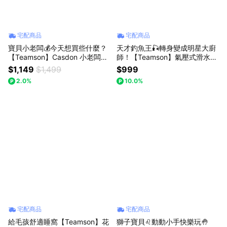
宅配商品
宅配商品
寶貝小老闆💰今天想買些什麼？
天才釣魚王🎣轉身變成明星大廚
【Teamson】Casdon 小老闆歡
師！【Teamson】氣壓式滑水軌
樂超市收銀機 (DIS-00003) 兒
道釣魚家家酒組 - 繽紛藍豪華版
$1,149
$1,499
$999
童玩具 收銀遊戲 寓教於樂 角色
兒童玩具 扮家家酒 角色扮演 寓
2.0%
10.0%
扮演 生日禮物 禮物推薦
教於樂 生日禮物 禮物推薦
宅配商品
宅配商品
給毛孩舒適睡窩【Teamson】花
獅子寶貝♌動動小手快樂玩🤚