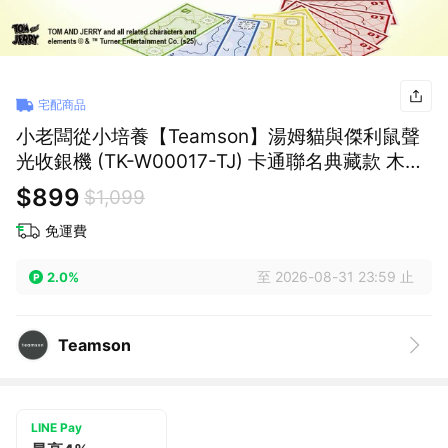
宅配商品
小老闆從小培養【Teamson】湯姆貓與傑利鼠聲
光收銀機 (TK-W00017-TJ) 卡通聯名典藏款 木質
玩具 兒童玩具 親子同樂 扮家家酒 益智遊戲 生日
$899
$1,099
禮物
免運費
至 2026-08-31 23:59 止
2.0%
Teamson
LINE Pay