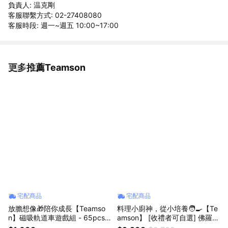
負責人: 温克剛
客服聯繫方式: 02-27408080
客服時段: 週一~週五 10:00~17:00
更多推薦Teamson
看更多
宅配商品
宅配商品
放膽想像🎁陪你成長【Teamso
料理小廚神，從小培養🧑‍🍳【Te
n】磁吸軌道車遊戲組 - 65pcs
amson】 [收禮者可自選] 佛羅倫
兒童玩具 立體軌道 自由組合 ST
斯玩具廚房 (共2色可選)｜扮家