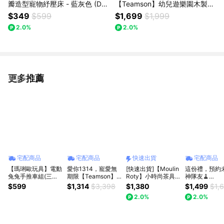
瓣造型寵物紓壓床 - 藍灰色 (DW
【Teamson】幼兒遊樂園木製七
0115-14) 毛小孩 寵物床 花瓣沙
面繞珠玩具 (PS-T0005) 木質玩
$349
$599
$1,699
$1,999
發 柔軟舒適 FURBABY 防潮防滑
具 益智玩具 幼兒玩具 邊玩邊學
2.0%
2.0%
可水洗不變形
生日禮物 禮物推薦
更多推薦
看更多
宅配商品
宅配商品
快速出貨
宅配商品
【瑪琍歐玩具】電動
愛你1314，寵愛無
[快速出貨]【Moulin
這份禮，預約
兔兔手推車組(三款
期限【Teamson】
Roty】小時尚茶具
神隊友🧹
混裝不挑款)/MC-
LINE禮物獨家1+1｜
組
【Teamson】H
$599
$1,314
$3,398
$1,380
$1,499
$1,
1083
Tom&Jerry 湯姆貓
聯名款 - Casd
2.0%
2.0%
與傑利鼠中型玩具廚
Henry 豪華
房 + 華納Looney
車組 (DIS-000
Tunes造型小火車組
兒童玩具 角色
拉繩組 一生一世禮
好習慣養成 生