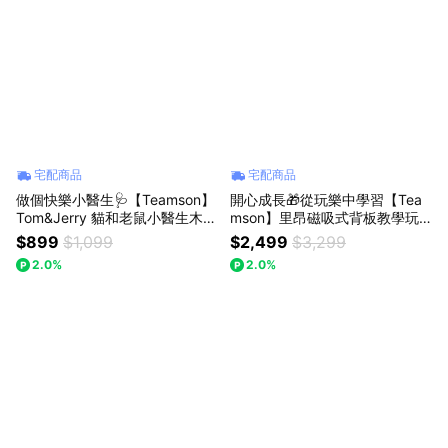
宅配商品
宅配商品
做個快樂小醫生🩺【Teamson】
開心成長🎁從玩樂中學習【Tea
Tom&Jerry 貓和老鼠小醫生木製
mson】里昂磁吸式背板教學玩
護理玩具包組 (TK-W00020-TJ)
具廚房組｜木質玩具 寓教於樂
$899
$1,099
$2,499
$3,299
卡通聯名 木質玩具 兒童玩具 寓
扮家家酒 生日禮物 兒童禮物 成
2.0%
2.0%
教於樂 角色扮演 生日禮物 禮物
長禮物 送禮推薦
推薦