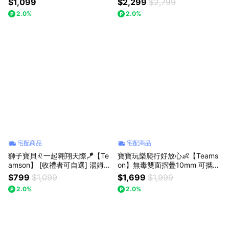
$1,099
$2,299
$2,799
EAM 親子共玩 創意不受限 想變
家酒 料理遊戲 寓教於樂 生日禮
2.0%
2.0%
就變 邏輯思考 生日禮物
物 兒童禮物 成長禮物 送禮推薦
獅子座
宅配商品
宅配商品
獅子寶貝♌一起翱翔天際🪁【Te
寶寶玩樂爬行好放心👶【Teams
amson】 [收禮者可自選] 湯姆貓
on】無毒雙面摺疊10mm 可攜式
與傑利鼠大型造型風箏｜野餐露
摺疊寶寶爬行墊 - 叢林冒險款 (P
$799
$1,099
$1,699
$1,999
營 放風箏 親子共玩 生日禮物 兒
S-PM001) 遊戲墊 野餐墊 爬行
2.0%
2.0%
童禮物 成長禮物 送禮推薦
墊 寶寶地墊 彌月禮 生日禮