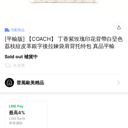
宅配商品
[平輸版] 【COACH】 丁香紫玫瑰印花背帶白堊色
荔枝紋皮革銀字後拉鍊袋肩背托特包 真品平輸
Sold out 補貨中
免運費
普風歐美精品
LINE Pay
最高4%
LINE Bank
單筆滿額