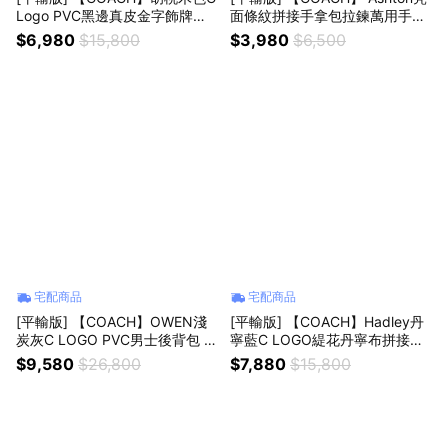
Logo PVC黑邊真皮金字飾牌斜
面條紋拼接手拿包拉鍊萬用手拿
背相機包 真品平輸
包 真品平輸
$6,980
$15,800
$3,980
$6,500
宅配商品
宅配商品
[平輸版] 【COACH】OWEN淺
[平輸版] 【COACH】Hadley丹
炭灰C LOGO PVC男士後背包 真
寧藍C LOGO緹花丹寧布拼接皮
品平輸
革斜背吐司包 真品平輸
$9,580
$26,800
$7,880
$15,800