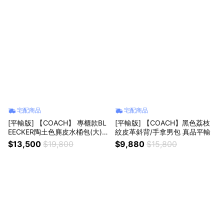
宅配商品
宅配商品
[平輸版] 【COACH】 專櫃款BL
[平輸版] 【COACH】黑色荔枝
EECKER陶土色麂皮水桶包(大)
紋皮革斜背/手拿男包 真品平輸
真品平輸
$13,500
$19,800
$9,880
$15,800