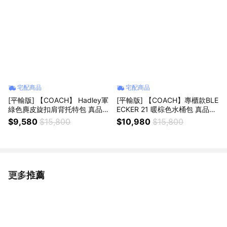
宅配商品
宅配商品
[平輸版] 【COACH】 Hadley軍
[平輸版] 【COACH】專櫃款BLE
綠色麂皮旋扣肩背托特包 真品平
ECKER 21 暖棕色水桶包 真品平
輸
輸
$9,580
$15,800
$10,980
$15,800
更多推薦
看更多