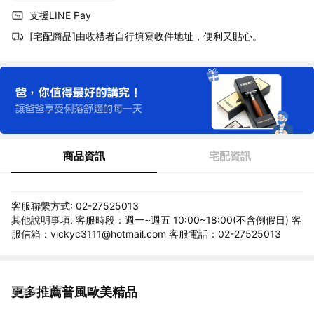
支援LINE Pay
[宅配商品]由收禮者自行填寫收件地址，便利又貼心。
商品資訊
宅配資訊
客服聯繫方式: 02-27525013
其他說明事項: 客服時段：週一~週五 10:00~18:00(不含例假日) 客
服信箱：vickyc3111@hotmail.com 客服電話：02-27525013
更多推薦普風歐美精品
看更多