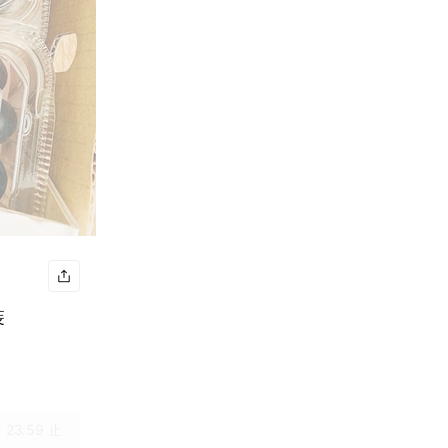
裝
 23:59 止