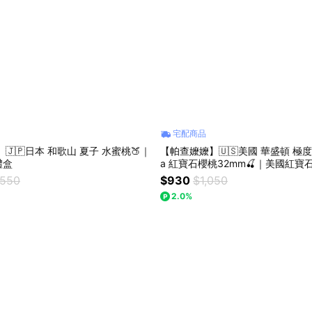
宅配商品
🇯🇵日本 和歌山 夏子 水蜜桃🍑｜
【帕查嬤嬤】🇺🇸美國 華盛頓 極度甜
禮盒
a 紅寶石櫻桃32mm🍒｜美國紅寶
,550
$930
$1,050
2.0%