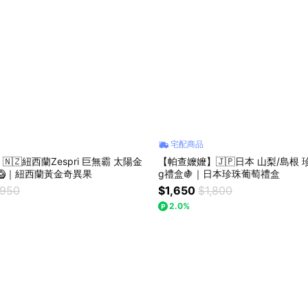
宅配商品
🇿紐西蘭Zespri 巨無霸 太陽金
【帕查嬤嬤】🇯🇵日本 山梨/島根 
🥝｜紐西蘭黃金奇異果
g禮盒🍇｜日本珍珠葡萄禮盒
,950
$1,650
$1,800
2.0%