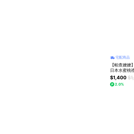
宅配商品
【帕查嬤嬤】 
日本水蜜桃
$1,400
$1
2.0%