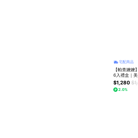
宅配商品
【帕查嬤嬤】🇺
6入禮盒｜
$1,280
$1
2.0%