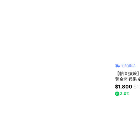
宅配商品
【帕查嬤嬤】
黃金奇異果 
$1,800
$1
2.0%