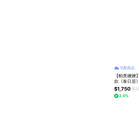
宅配商品
【帕查嬤嬤】 🇯🇵日本 山梨縣 夢幻神級
款《春日居》
$1,750
$1
2.0%