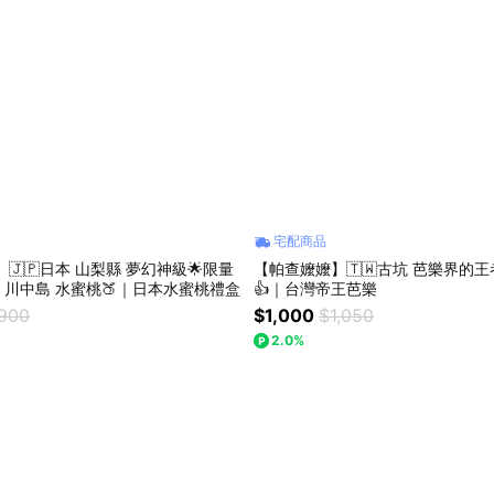
宅配商品
限量
【帕查嬤嬤】🇹🇼古坑 芭樂界的王
川中島 水蜜桃🍑｜日本水蜜桃禮盒
👍｜台灣帝王芭樂
,900
$1,000
$1,050
2.0%