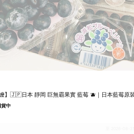
】🇯🇵日本 靜岡 巨無霸果實 藍莓 🫐｜日本藍莓原
 補貨中
至 2026-08-31