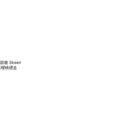
脆 Skeen
石櫻桃禮盒