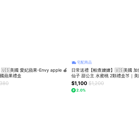
宅配商品
🇸美國 愛妃蘋果-Envy apple 🍎
日常送禮【帕查嬤嬤】🇺🇸美國 加
美國蘋果禮盒
仙子 甜公主 水蜜桃 2顆禮盒🍑｜
盒
,380
$1,100
$1,200
2.0%