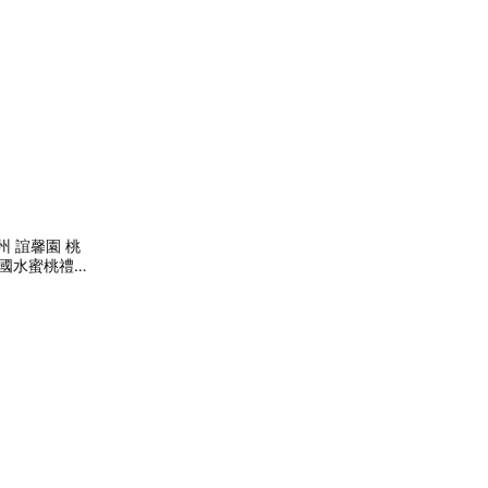
州 誼馨園 桃
美國水蜜桃禮