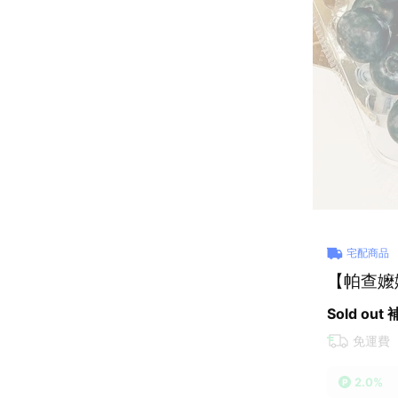
宅配商品
【帕查嬤嬤
Sold out
免運費
2.0%