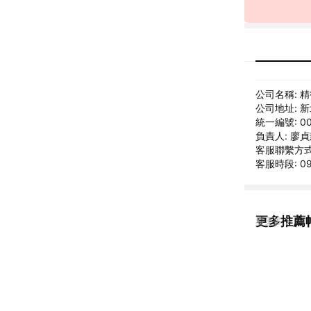
公司名稱: 
公司地址: 
統一編號: 00
負責人: 廖
客服聯繫方式:
客服時段: 09
更多推薦
看更多