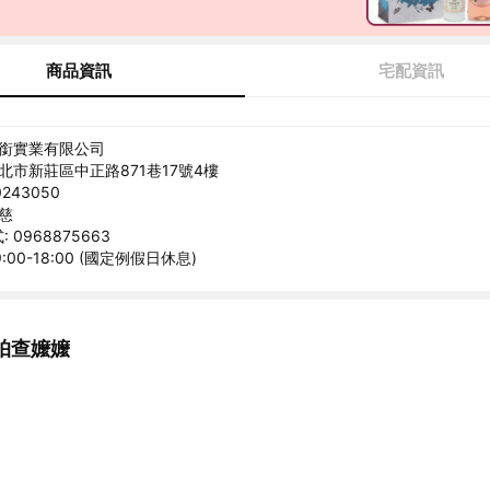
商品資訊
宅配資訊
精銜實業有限公司
新北市新莊區中正路871巷17號4樓
243050
貞慈
 0968875663
:00-18:00 (國定例假日休息)
帕查嬤嬤