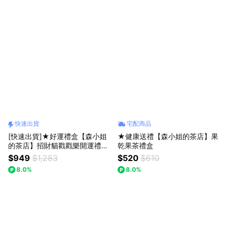
快速出貨
宅配商品
[快速出貨]★好運禮盒【森小姐
★健康送禮【森小姐的茶店】果
的茶店】招財貓戳戳樂開運禮盒
乾果茶禮盒
生日禮物
$949
$1,283
$520
$610
8.0%
8.0%