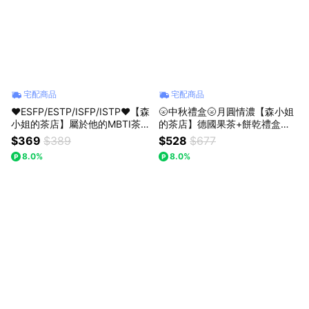
宅配商品
宅配商品
♥ESFP/ESTP/ISFP/ISTP♥【森
🌝中秋禮盒🌝月圓情濃【森小姐
小姐的茶店】屬於他的MBTI茶，
的茶店】德國果茶+餅乾禮盒果
懂他的味道～〔收禮人自選風
乾禮盒
$369
$389
$528
$677
味〕
8.0%
8.0%