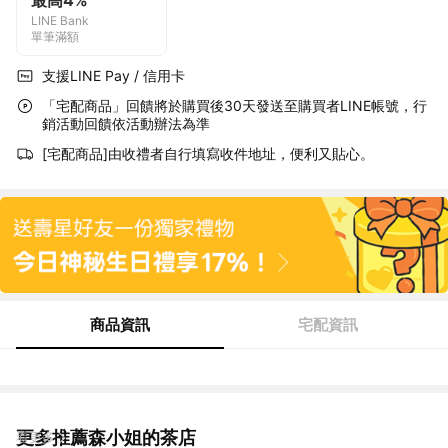
最高4%
LINE Bank
單筆滿額
支援LINE Pay / 信用卡
「宅配商品」回饋將於購買後30天發送至購買者LINE帳號，行
銷活動回饋依活動辦法為準
[宅配商品]由收禮者自行填寫收件地址，便利又貼心。
商品資訊
宅配資訊
更多推薦森小姐的茶店
看更多