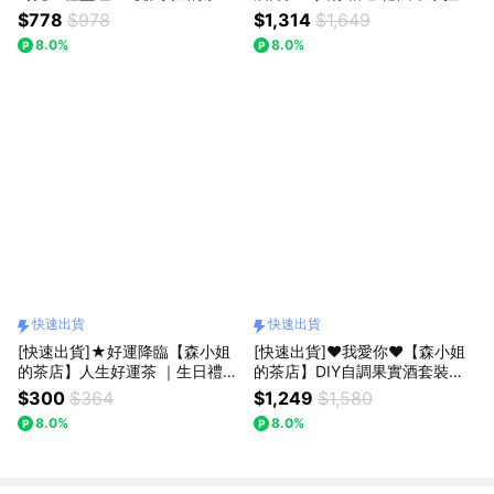
店】自製風味調酒香料瓶
機禮盒
$778
$978
$1,314
$1,649
8.0%
8.0%
快速出貨
快速出貨
[快速出貨]★好運降臨【森小姐
[快速出貨]♥我愛你♥【森小姐
的茶店】人生好運茶 ｜生日禮物
的茶店】DIY自調果實酒套裝禮
加油打氣 畢業禮物
盒 (附刮刮卡)
$300
$364
$1,249
$1,580
8.0%
8.0%