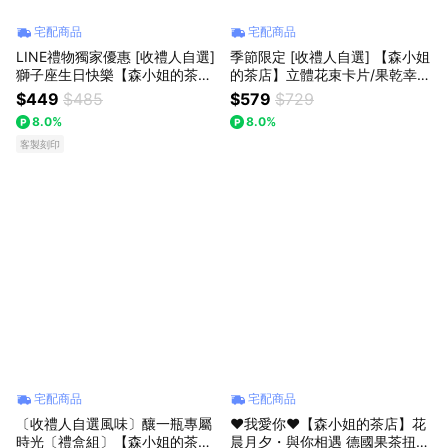
宅配商品
宅配商品
LINE禮物獨家優惠 [收禮人自選]
季節限定 [收禮人自選] 【森小姐
獅子座生日快樂【森小姐的茶
的茶店】立體花束卡片/果乾幸運
店】果實茶+日本蝴蝶結砂糖禮
草砂糖 茶禮盒 感謝禮物
$449
$485
$579
$729
盒
8.0%
8.0%
客製刻印
宅配商品
宅配商品
〔收禮人自選風味〕釀一瓶專屬
♥我愛你♥【森小姐的茶店】花
時光〔禮盒組〕【森小姐的茶
晨月夕・與你相遇 德國果茶扭蛋