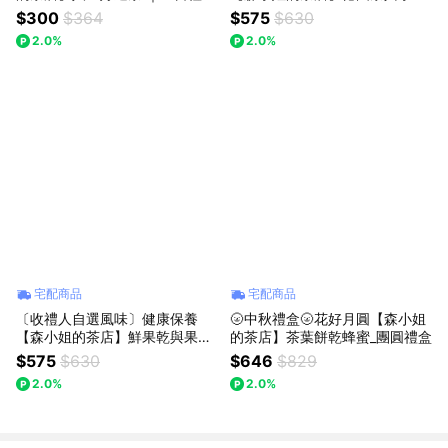
加油打氣 畢業禮物
束禮盒 祝福感謝永生花
$300
$364
$575
$630
2.0%
2.0%
宅配商品
宅配商品
〔收禮人自選風味〕健康保養
🌝中秋禮盒🌝花好月圓【森小姐
【森小姐的茶店】鮮果乾與果茶
的茶店】茶葉餅乾蜂蜜_團圓禮盒
感謝禮盒
$575
$630
$646
$829
2.0%
2.0%