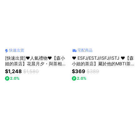
快速出貨
宅配商品
[快速出貨]♥人氣禮物♥【森小
♥ ESFJ/ESTJ/ISFJ/ISTJ ♥【森
姐的茶店】花晨月夕・與茶相遇
小姐的茶店】屬於他的MBTI茶，
德國果茶扭蛋機禮盒
懂他的味道～〔收禮人自選風
$1,248
$1,580
$369
$389
味〕
2.0%
2.0%