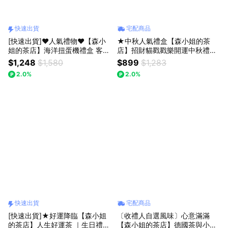
快速出貨
宅配商品
[快速出貨]♥人氣禮物♥【森小
★中秋人氣禮盒【森小姐的茶
姐的茶店】海洋扭蛋機禮盒 客製
店】招財貓戳戳樂開運中秋禮盒
化禮物 生日禮物
好運禮物 〔收禮人自選風味〕
$1,248
$1,580
$899
$1,283
2.0%
2.0%
快速出貨
宅配商品
[快速出貨]★好運降臨【森小姐
〔收禮人自選風味〕心意滿滿
的茶店】人生好運茶 ｜生日禮物
【森小姐的茶店】德國茶與小花