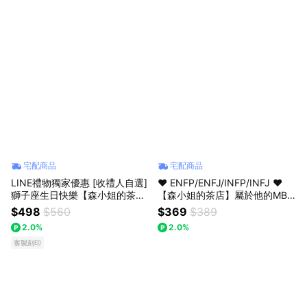
宅配商品
宅配商品
LINE禮物獨家優惠 [收禮人自選]
♥ ENFP/ENFJ/INFP/INFJ ♥
獅子座生日快樂【森小姐的茶
【森小姐的茶店】屬於他的MBTI
店】果實茶+天然果乾禮盒
茶，懂他的味道～〔收禮人自選
$498
$560
$369
$389
風味〕
2.0%
2.0%
客製刻印