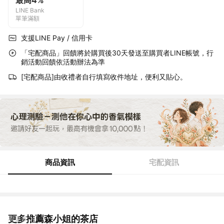
最高4%
LINE Bank
單筆滿額
支援LINE Pay / 信用卡
「宅配商品」回饋將於購買後30天發送至購買者LINE帳號，行
銷活動回饋依活動辦法為準
[宅配商品]由收禮者自行填寫收件地址，便利又貼心。
商品資訊
宅配資訊
更多推薦森小姐的茶店
看更多