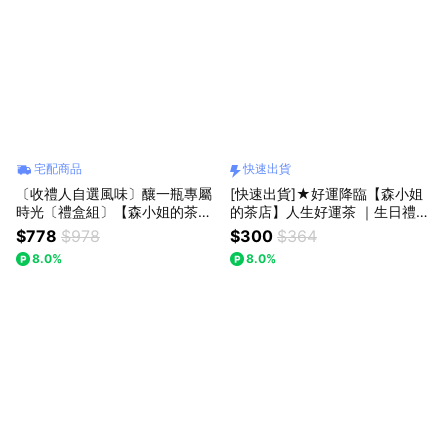
宅配商品
快速出貨
〔收禮人自選風味〕釀一瓶專屬
[快速出貨]★好運降臨【森小姐
時光〔禮盒組〕【森小姐的茶
的茶店】人生好運茶 ｜生日禮物
店】自製風味調酒香料瓶
加油打氣 畢業禮物
$778
$978
$300
$364
8.0%
8.0%