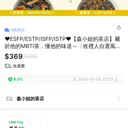
宅配商品
♥ESFP/ESTP/ISFP/ISTP♥【森小姐的茶店】屬
於他的MBTI茶，懂他的味道～〔收禮人自選風
味〕
$369
$389
免運費
至 2026-08-08 23:59 止
8.0%
森小姐的茶店
LINE Pay