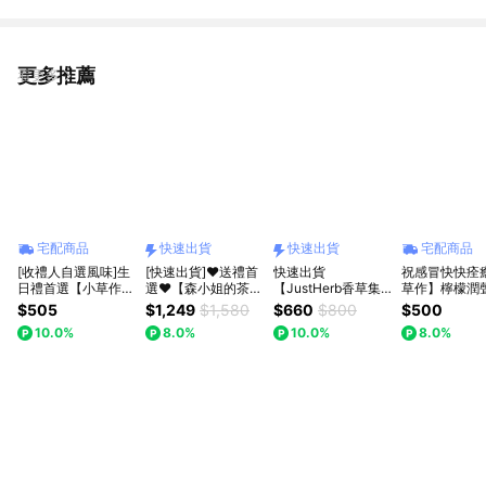
更多推薦
看更多
宅配商品
快速出貨
快速出貨
宅配商品
[收禮人自選風味]生
[快速出貨]♥送禮首
快速出貨
祝感冒快快痊
日禮首選【小草作】
選♥【森小姐的茶
【JustHerb香草集
草作】檸檬潤
綜合花茶禮 (附禮袋
店】DIY自調果實酒
】 四喜滿福花草茶
入/盒 (附禮袋
$505
$1,249
$1,580
$660
$800
$500
與生日小卡)
套裝禮盒
禮 (日安舒壓/晚安休
小卡)
10.0%
8.0%
10.0%
8.0%
憩/康福茶/朝鮮薊淨
化各12入) (附熊超人
提袋)純素 無咖啡因
| 禮盒推薦