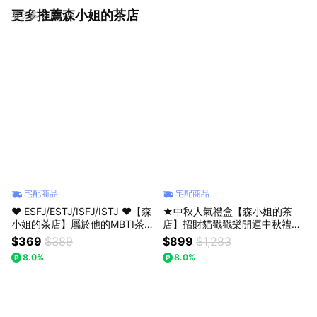
更多推薦森小姐的茶店
看更多
宅配商品
宅配商品
♥ ESFJ/ESTJ/ISFJ/ISTJ ♥【森
★中秋人氣禮盒【森小姐的茶
小姐的茶店】屬於他的MBTI茶，
店】招財貓戳戳樂開運中秋禮盒
懂他的味道～〔收禮人自選風
好運禮物 〔收禮人自選風味〕
$369
$389
$899
$1,283
味〕
8.0%
8.0%