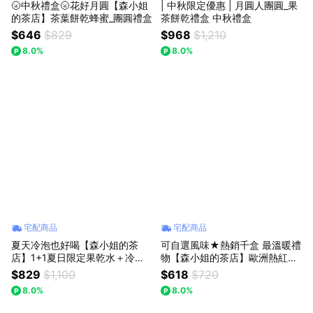
🌝中秋禮盒🌝花好月圓【森小姐
| 中秋限定優惠 | 月圓人團圓_果
的茶店】茶葉餅乾蜂蜜_團圓禮盒
茶餅乾禮盒 中秋禮盒
$646
$829
$968
$1,210
8.0%
8.0%
宅配商品
宅配商品
夏天冷泡也好喝【森小姐的茶
可自選風味★熱銷千盒 最溫暖禮
店】1+1夏日限定果乾水＋冷泡
物【森小姐的茶店】歐洲熱紅酒
瓶組（收禮人自選包裝）
香料包禮盒
$829
$1,100
$618
$720
8.0%
8.0%