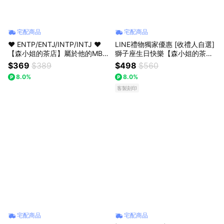
宅配商品
宅配商品
♥ ENTP/ENTJ/INTP/INTJ ♥
LINE禮物獨家優惠 [收禮人自選]
【森小姐的茶店】屬於他的MBTI
獅子座生日快樂【森小姐的茶
茶，懂他的味道～〔收禮人自選
店】果實茶+天然果乾禮盒
$369
$389
$498
$560
風味〕
8.0%
8.0%
客製刻印
宅配商品
宅配商品