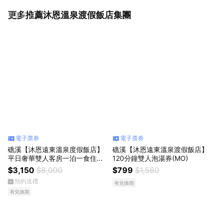
更多推薦沐恩溫泉渡假飯店集團
看更多
電子票券
電子票券
礁溪【沐恩遠東溫泉度假飯店】
礁溪【沐恩遠東溫泉渡假飯店】
平日奢華雙人客房一泊一食住宿
120分鐘雙人泡湯券(MO)
券(MO)
$3,150
$8,000
$799
$1,580
預約送禮
有兌換期
有兌換期