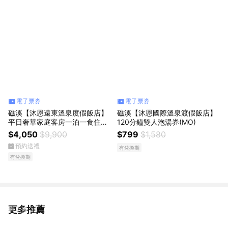
電子票券
電子票券
礁溪【沐恩遠東溫泉度假飯店】
礁溪【沐恩國際溫泉渡假飯店】
平日奢華家庭客房一泊一食住宿
120分鐘雙人泡湯券(MO)
券(MO)
$4,050
$9,900
$799
$1,580
預約送禮
有兌換期
有兌換期
更多推薦
看更多