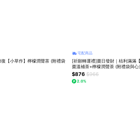
宅配商品
復【小草作】檸檬潤聲茶 (附禮袋
[祈願轉運禮]棗日發財｜桔利滿滿
棗溫補茶+檸檬潤聲茶 (附禮袋與心
$876
$966
2.0%