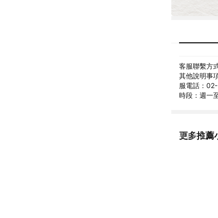
客服聯繫方式: 
其他說明事項:
服電話：02-27
時段：週一至週
更多推薦小草
看更多