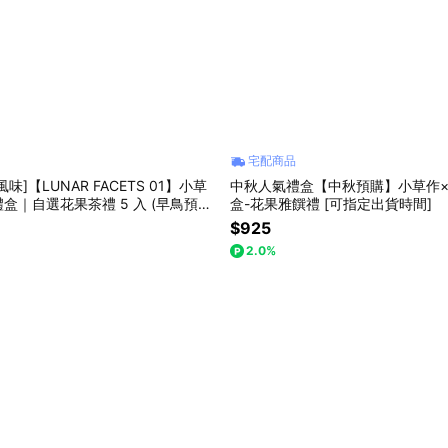
宅配商品
味]【LUNAR FACETS 01】小草
中秋人氣禮盒【中秋預購】小草作×
盒｜自選花果茶禮 5 入 (早鳥預
盒-花果雅饌禮 [可指定出貨時間]
) (附禮袋與小卡)
$925
2.0%