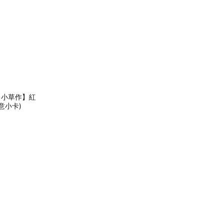
【小草作】紅
意小卡)