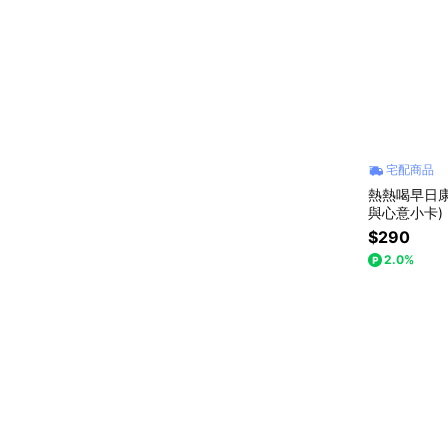
宅配商品
熱熱喝早日康
與心意小卡)
$290
2.0%