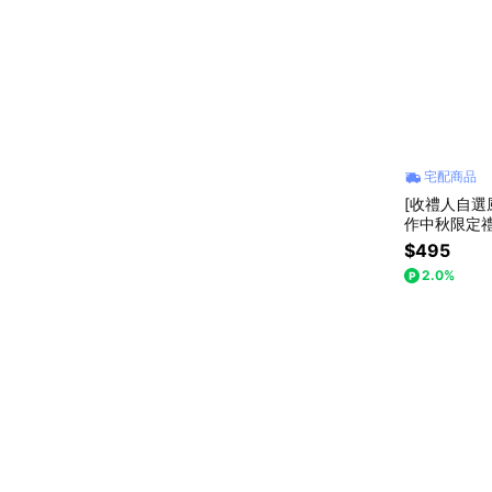
宅配商品
[收禮人自選風
作中秋限定禮
購，數量有限
$495
2.0%