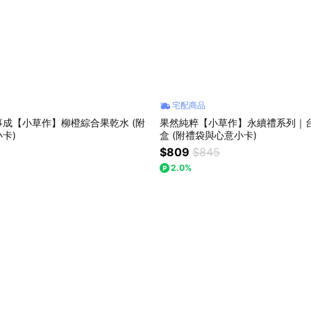
宅配商品
成【小草作】柳橙綜合果乾水 (附
果然純粹【小草作】永續禮系列｜
卡)
盒 (附禮袋與心意小卡)
$809
$845
2.0%