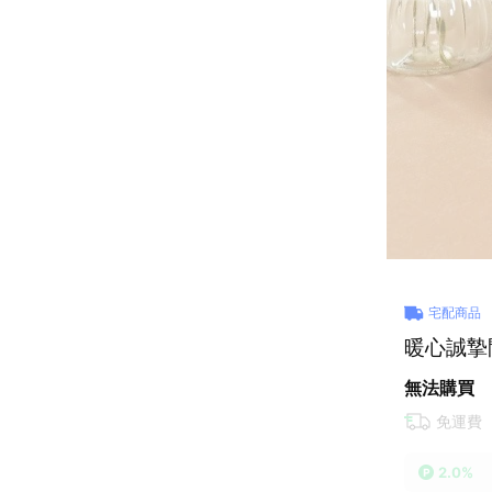
宅配商品
暖心誠摯
無法購買
免運費
2.0%