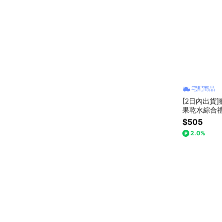
宅配商品
[2日內出貨
$505
2.0%