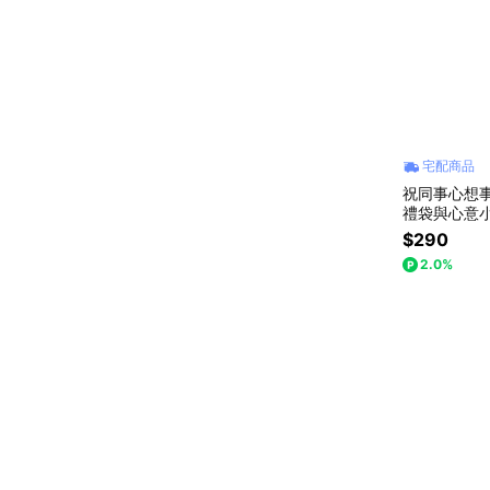
宅配商品
祝同事心想事
禮袋與心意小
$290
2.0%