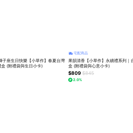
宅配商品
]獅子座生日快樂【小草作】春夏台灣
果韻清香【小草作】永續禮系列｜
果乾水綜合禮盒 (附禮袋與生日小卡)
盒 (附禮袋與心意小卡)
$809
$845
2.0%