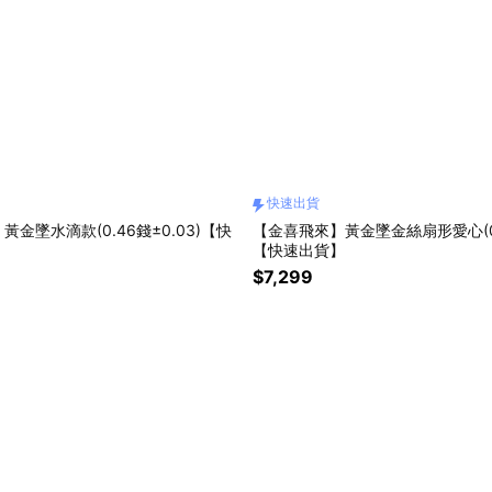
快速出貨
金墜水滴款(0.46錢±0.03)【快
【金喜飛來】黃金墜金絲扇形愛心(0.2
【快速出貨】
$7,299