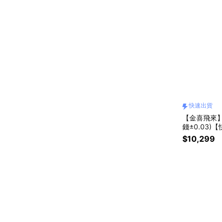
快速出貨
【金喜飛來】
錢±0.03)
$10,299