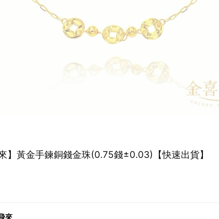
】黃金手鍊銅錢金珠(0.75錢±0.03)【快速出貨】
飛來