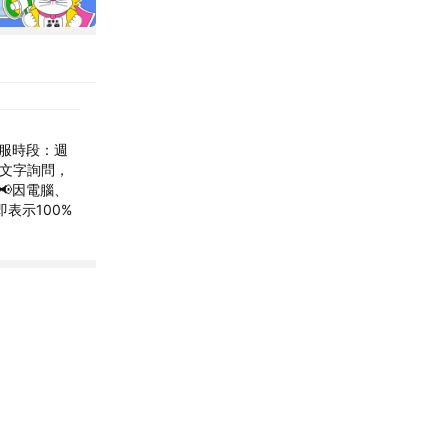
 客服時段：週
請以文字詢問，
📢因電腦、
表示100%