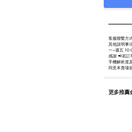
客服聯繫方式: 
其他說明事項:
一~週五 10
感謝 📢若
手機解析度及
同意本賣場
更多推薦
看更多