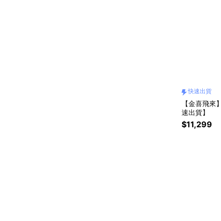
快速出貨
【金喜飛來】黃
速出貨】
$11,299