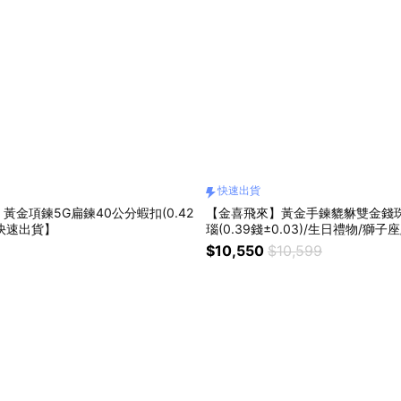
快速出貨
黃金項鍊5G扁鍊40公分蝦扣(0.42
【金喜飛來】黃金手鍊貔貅雙金錢珠
【快速出貨】
瑙(0.39錢±0.03)/生日禮物/獅子
情人節禮物/感謝禮/開學禮/紀念日
$10,550
$10,599
選/朋友家人長輩送禮/開運/發財/
貨】