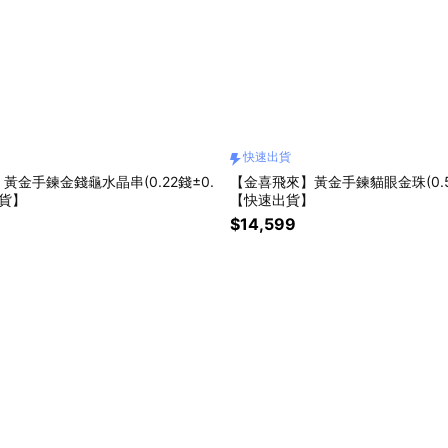
快速出貨
黃金手鍊金錢龜水晶串(0.22錢±0.
【金喜飛來】黃金手鍊貓眼金珠(0.58
出貨】
【快速出貨】
$14,599