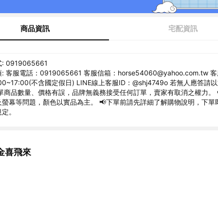
商品資訊
宅配資訊
0919065661
 客服電話：0919065661 客服信箱：horse54060@yahoo.com.tw
:00~17:00(不含國定假日) LINE線上客服ID：@shj4749o 若無人應答
訂單商品數量、價格有誤，品牌無義務接受任何訂單，賣家有取消之權力。 
螢幕等問題，顏色以實品為主。 📢下單前請先詳細了解購物說明，下單即
規定。
金喜飛來