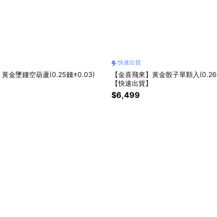
快速出貨
金墜鏤空葫蘆(0.25錢±0.03)
【金喜飛來】黃金骰子單顆入(0.26錢
】
【快速出貨】
$6,499