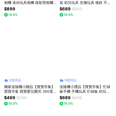
相機 迷你玩具相機 錄影照相機
翁 幼兒玩具 安撫玩具 搖鈴 不倒
兒童相機 顏色隨機
翁玩具 益智玩具 (款式顏色隨機
$899
$689
$699
出貨)
10.0%
10.0%
宅配商品
宅配商品
獨家送隨機小贈品【寶寶市集】
送隨機小禮品【寶寶市集】忙碌
寶寶市集 寶寶嬰兒圍兜 360度
板手機 手機玩具 忙碌板 幼兒玩
旋轉按扣圍嘴 嬰兒純棉口水巾
具 模擬手機 (款式顏色隨機出貨)
$499
$599
$689
$699
新生兒防水圍兜 - 不挑款出貨
10.0%
10.0%