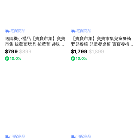
宅配商品
宅配商品
送隨機小禮品【寶寶市集】寶寶
【寶寶市集】寶寶市集兒童餐椅
市集 拔蘿蔔玩具 拔蘿蔔 趣味拔
嬰兒餐椅 兒童餐桌椅 寶寶餐椅 -
蘿蔔 九孔拔蘿蔔 毛絨拔蘿蔔 (顏
不挑款出貨
$799
$899
$1,799
$1,899
色隨機出貨)
10.0%
10.0%
宅配商品
宅配商品