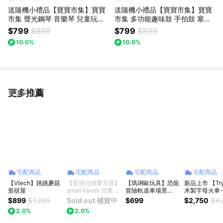
送隨機小禮品【寶寶市集】寶寶
送隨機小禮品【寶寶市集】寶寶
市集 聲光鋼琴 音樂琴 兒童玩具
市集 多功能趣味鼓 手拍鼓 塞塞
學習玩具 搖鈴 啟蒙玩具 (顏色隨
樂 滾珠迷宮 打擊樂器 益智玩具
$799
$899
$799
$899
機出貨)
(顏色隨機出貨)
10.0%
10.0%
更多推薦
看更多
宅配商品
宅配商品
宅配商品
宅配商品
【Vtech】跳跳蘑菇
【安琪兒婦嬰百貨】
【瑪琍歐玩具】恐龍
新品上市 【Tr
形狀屋
small hands 兒童小
冒險軌道車場景
木製字母火車-
手布書(農場篇)
組/ZX-663A
組
$899
$1,299
Sold out 補貨中
$699
$2,750
$4,
2.0%
2.0%