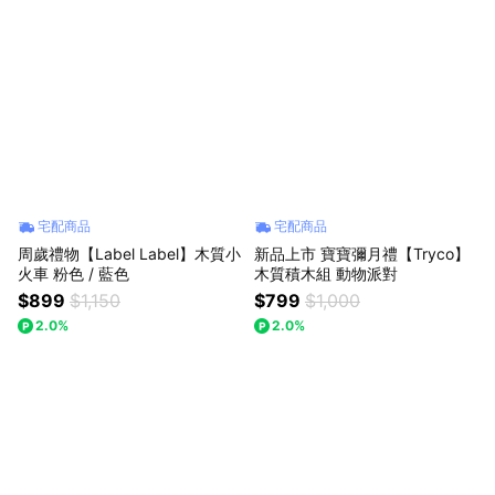
宅配商品
宅配商品
周歲禮物【Label Label】木質小
新品上市 寶寶彌月禮【Tryco】
火車 粉色 / 藍色
木質積木組 動物派對
$899
$1,150
$799
$1,000
2.0%
2.0%