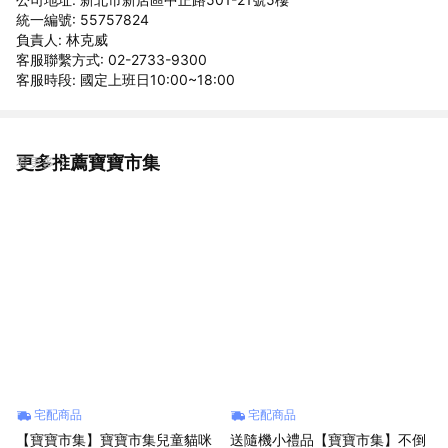
統一編號: 55757824
負責人: 林克威
客服聯繫方式: 02-2733-9300
客服時段: 國定上班日10:00~18:00
更多推薦寶寶市集
看更多
宅配商品
宅配商品
【寶寶市集】寶寶市集兒童貓咪
送隨機小禮品【寶寶市集】不倒