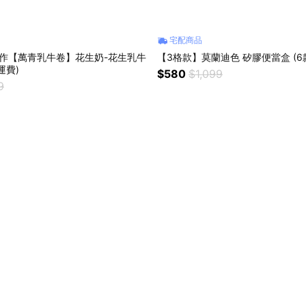
宅配商品
製作【萬青乳牛卷】花生奶-花生乳牛
【3格款】莫蘭迪色 矽膠便當盒 (6
運費)
$580
$1,099
9