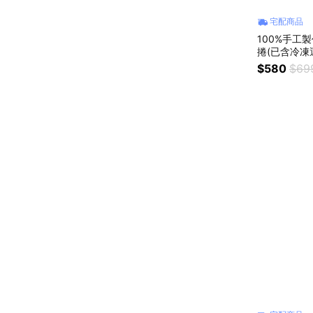
宅配商品
100%手工
捲(已含冷凍
$580
$69