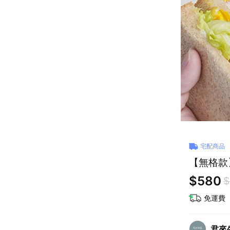
宅配商品
【無格款
$580
$
免運費
君來