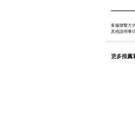
客服聯繫方式: 
其他說明事項: 
更多推薦
看更多