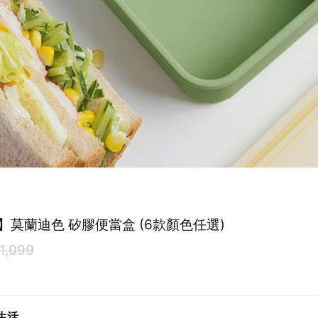
】莫蘭迪色 矽膠便當盒 (6款顏色任選)
1,099
生活