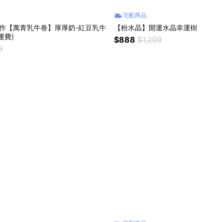
宅配商品
製作【萬青乳牛卷】厚厚奶-紅豆乳牛
【粉水晶】開運水晶幸運樹
運費)
$888
$1,299
9