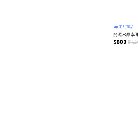
宅配商品
開運水晶幸
$888
$1,