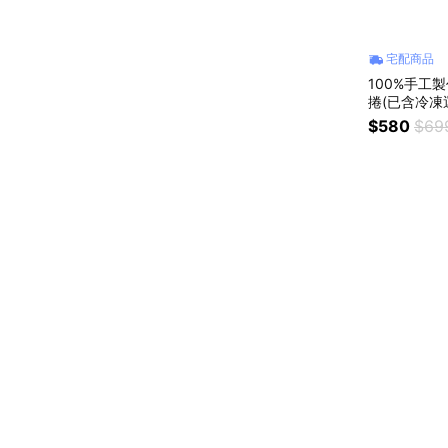
宅配商品
100%手工
捲(已含冷凍
$580
$69