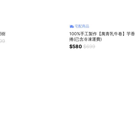
宅配商品
運樹
100%手工製作【萬青乳牛卷】芋香
捲(已含冷凍運費)
299
$580
$699