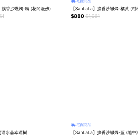
宅配商品
a】擴香沙蠟燭-粉 (花間漫步)
【SanLaLa】擴香沙蠟燭-橘黃 (柑
61
$880
$1,061
宅配商品
開運水晶幸運樹
【SanLaLa】擴香沙蠟燭-藍 (地中