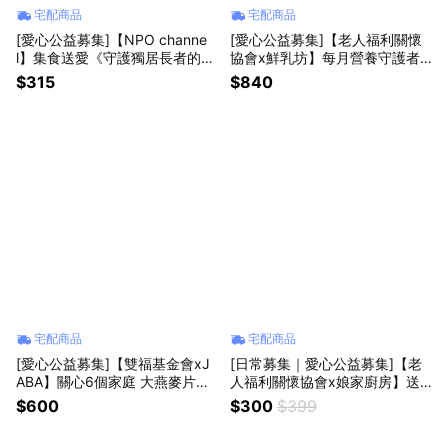
宅配商品
宅配商品
[愛心公益募集]【NPO channe
[愛心公益募集]【老人福利關懷
l】集食送愛《守護獨居長者的健
協會x鮮乳坊】每月營養守護者
康》燕麥片聯合募集 (購買者不
公益募集(原味保久乳x24瓶)(購
$315
$840
會收到商品)
買者本人不會收到商品)
宅配商品
宅配商品
[愛心公益募集]【雙福基金會xJ
[日常募集｜愛心公益募集]【老
ABA】關心6個家庭 大燕麥片愛
人福利關懷協會x娘家廚房】送
心6包組(購買者本人不會收到商
愛募集-公益愛心手路菜募集(購
$600
$300
$399
品)
買者不會收到商品)