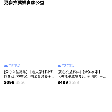
更多推薦鮮食家公益
看更多
宅配商品
宅配商品
[愛心公益募集] 【老人福利關懷
[愛心公益募集]【灶神在家】
協會x灶神在家】補蛋白營養粥
《失能長輩餐食照顧計畫》串起
品公益募集 (購買者本人不會收
台灣中、南、東部的跨區照顧防
$699
$950
$499
$599
到商品)
護網 (購買者本人不會收到商品)