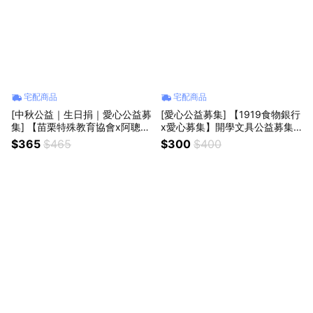
宅配商品
宅配商品
[中秋公益｜生日捐｜愛心公益募
[愛心公益募集] 【1919食物銀行
集] 【苗栗特殊教育協會x阿聰
x愛心募集】開學文具公益募集
師】秋夕送愛禮盒 (購買者本人
(購買者本人不會收到商品)
$365
$465
$300
$400
不會收到商品)