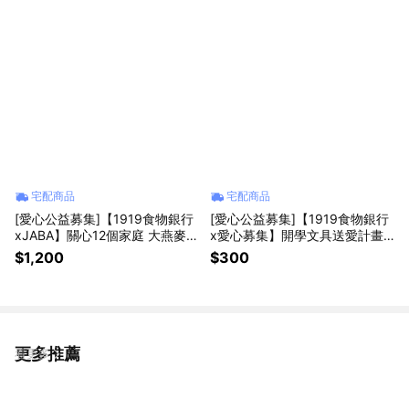
宅配商品
宅配商品
[愛心公益募集]【1919食物銀行
[愛心公益募集]【1919食物銀行
xJABA】關心12個家庭 大燕麥片
x愛心募集】開學文具送愛計畫
愛心12包組(購買者本人不會收到
(購買者不會收到商品)
$1,200
$300
商品)
更多推薦
看更多