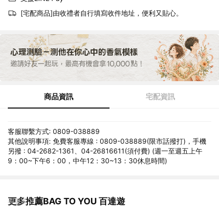
[宅配商品]由收禮者自行填寫收件地址，便利又貼心。
商品資訊
宅配資訊
客服聯繫方式: 0809-038889
其他說明事項: 免費客服專線 : 0809-038889(限市話撥打)，手機
另撥 : 04-2682-1361、04-26816611(須付費) (週一至週五上午
9：00~下午6：00，中午12：30~13：30休息時間)
更多推薦BAG TO YOU 百達遊
看更多