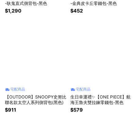
-耿鬼直式側背包-黑色
-金典皮卡丘零錢包-黑色
$1,290
$452
宅配商品
宅配商品
【OUTDOOR】SNOOPY史努比
生日幸運禮✨【ONE PIECE】航
聯名款太空人系列側背包(黑色)
海王魯夫雙拉鍊零錢包-黑色
$911
$579