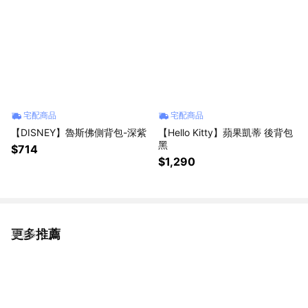
宅配商品
宅配商品
【DISNEY】魯斯佛側背包-深紫
【Hello Kitty】蘋果凱蒂 後背包
黑
$714
$1,290
更多推薦
看更多