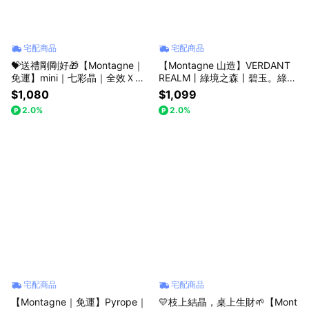
宅配商品
宅配商品
💝送禮剛剛好🎁【Montagne｜
【Montagne 山造】VERDANT
免運】mini｜七彩晶｜全效Ｘ綜
REALM丨綠境之森丨碧玉。綠草
合
莓晶手鍊
$1,080
$1,099
2.0%
2.0%
宅配商品
宅配商品
【Montagne｜免運】Pyrope｜
💛枝上結晶，桌上生財🌱【Mont