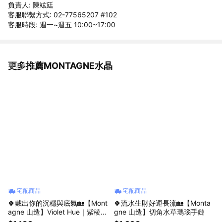
負責人: 陳竑廷
客服聯繫方式: 02-77565207 #102
客服時段: 週一~週五 10:00~17:00
更多推薦MONTAGNE水晶
看更多
宅配商品
宅配商品
🍀戴出你的沉穩與底氣🏡【Mont
🍀流水生財好運長流🏡【Monta
agne 山造】Violet Hue｜紫稜霧
gne 山造】切角水草瑪瑙手鏈
｜粉水晶。紫水晶（寶貝款已贈