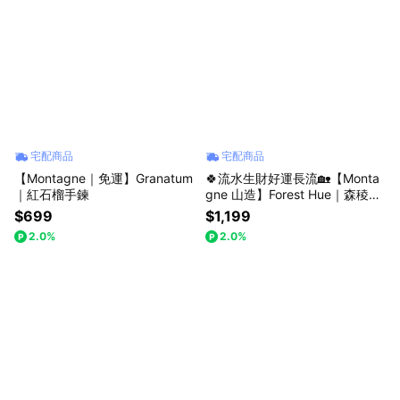
宅配商品
宅配商品
【Montagne｜免運】Granatum
🍀流水生財好運長流🏡【Monta
｜紅石榴手鍊
gne 山造】Forest Hue｜森稜綠
｜葡萄石。水草瑪瑙（寶貝款已
$699
$1,199
贈完）
2.0%
2.0%