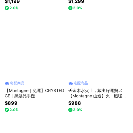
$1,199
$1,299
完）
2.0%
2.0%
宅配商品
宅配商品
【Montagne｜免運】CRYSTED
🌟金木水火土，戴出好運勢🌙
GE丨黑髮晶手鏈
【Montagne 山造】火・煦暖｜
紅瑪瑙 × 天然珍珠
$899
$988
2.0%
2.0%