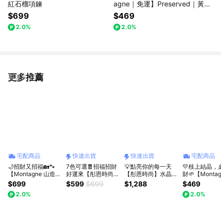
紅石榴項鍊
agne｜免運】Preserved｜黃水
晶｜財富。運勢
$699
$469
2.0%
2.0%
更多推薦
看更多
宅配商品
快速出貨
快速出貨
宅配商品
🌙招財又招福🏡🐾
7色可選🧧招福招財
💡點亮你的每一天
💛枝上結晶，
【Montagne 山造】
好運來【彤恩時尚】
【彤恩時尚】水晶熊
財🌱【Monta
晶運招財貓｜四色可
水晶樹 原礦瑪瑙片
5入燈座組 招財開運
免運】Preser
$699
$599
$699
$1,288
$469
選 粉水晶/綠東陵/白
招財樹 | 黃水晶 粉水
水晶🎁 生日禮物 情
黃水晶｜財富
2.0%
2.0%
水晶/黃水晶
晶 紫水晶 紅瑪瑙 東
人節禮物『快速出
陵玉 青金石 五行石 |
貨』
生日禮物 喬遷禮 開
店禮 [快速出貨]