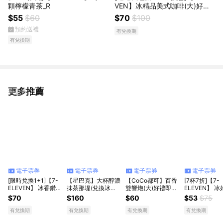
顆檸檬青茶_R
VEN】冰精品美式咖啡(大)好禮
即享券(1杯$70/1組$490，最低
$55
$60
$70
$100
購買7杯)_R
預約送禮
有兌換期
有兌換期
更多推薦
看更多
電子票券
電子票券
電子票券
電子票券
[限時兌換1+1]【7-
【星巴克】大杯醇濃
【CoCo都可】百香
[7杯7折]【7-
ELEVEN】 冰香鑽水
抹茶那堤(兌換冰熱
雙響炮(大)好禮即享
ELEVEN】 
果茶(特大)
任選)
券
典可可(大)(1杯
$70
$160
$60
$53
$75
$53/1組$37
低購買7杯)
有兌換期
有兌換期
有兌換期
有兌換期