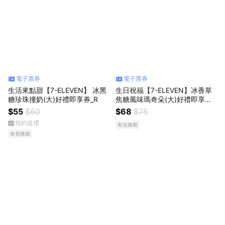
電子票券
電子票券
生活來點甜【7-ELEVEN】 冰黑
生日祝福【7-ELEVEN】冰香草
糖珍珠撞奶(大)好禮即享券_R
焦糖風味瑪奇朵(大)好禮即享券
(1杯$68/1組$136，最低購買2
$55
$60
$68
$75
杯)_R
預約送禮
有兌換期
有兌換期