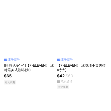
電子票券
電子票券
[限時兌換1+1]【7-ELEVEN】 冰
【7-ELEVEN】 冰琥珀小葉奶茶
特選美式咖啡(大)
(特大)
$65
$42
$60
預約送禮
有兌換期
有兌換期