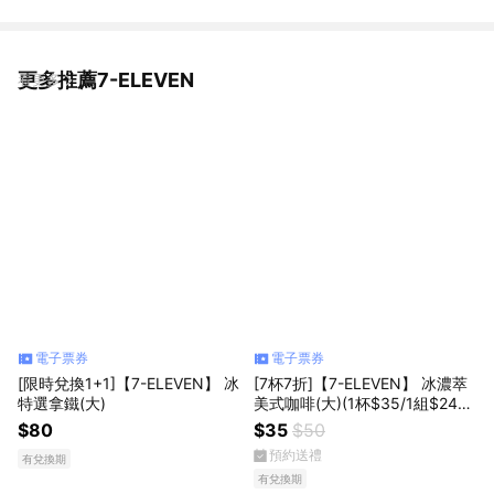
更多推薦7-ELEVEN
看更多
電子票券
電子票券
[限時兌換1+1]【7-ELEVEN】 冰
[7杯7折]【7-ELEVEN】 冰濃萃
特選拿鐵(大)
美式咖啡(大)(1杯$35/1組$24
5，最低購買7杯)
$80
$35
$50
預約送禮
有兌換期
有兌換期