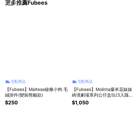
更多推薦Fubees
看更多
宅配商品
宅配商品
【Fubees】Maltese線條小狗 毛
【Fubees】Molinta爆米花妹妹
絨掛件(變裝熊貓款)
綺境劇場系列公仔盒玩(3入隨機
款)-預購
$250
$1,050