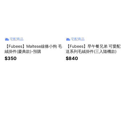
宅配商品
宅配商品
【Fubees】Maltese線條小狗 毛
【Fubees】早午餐兄弟 可愛配
絨掛件(慶典款)-預購
送系列毛絨掛件(三入隨機款)
$350
$840