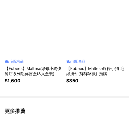
宅配商品
宅配商品
【Fubees】Maltese線條小狗快
【Fubees】Maltese線條小狗 毛
餐店系列迷你盲盒(8入盒裝)
絨掛件(綿綿冰款)-預購
$1,600
$350
更多推薦
看更多