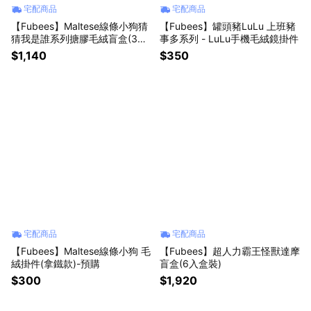
宅配商品
宅配商品
【Fubees】Maltese線條小狗猜
【Fubees】罐頭豬LuLu 上班豬
猜我是誰系列搪膠毛絨盲盒(3入
事多系列 - LuLu手機毛絨鏡掛件
隨機款)-預購
$1,140
$350
宅配商品
宅配商品
【Fubees】Maltese線條小狗 毛
【Fubees】超人力霸王怪獸達摩
絨掛件(拿鐵款)-預購
盲盒(6入盒裝)
$300
$1,920