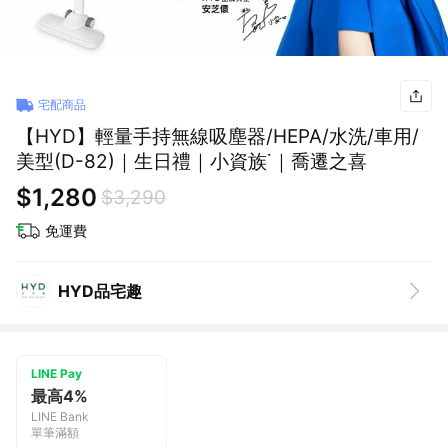
宅配商品
【HYD】輕量手持無線吸塵器/HEPA/水洗/車用/
美型(D-82)｜生日禮｜小資族˙｜喬遷之喜
$1,280
$3,290
免運費
HYD品宅趣
LINE Pay
最高4%
LINE Bank
單筆滿額