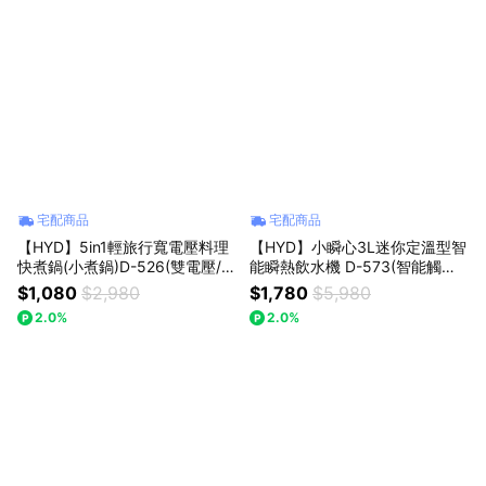
宅配商品
宅配商品
【HYD】5in1輕旅行寬電壓料理
【HYD】小瞬心3L迷你定溫型智
快煮鍋(小煮鍋)D-526(雙電壓/泡
能瞬熱飲水機 D-573(智能觸控/
麵鍋/折疊鍋/304不鏽鋼)附收納
一鍵清潔)免安裝｜彌月禮｜喬遷
$1,080
$2,980
$1,780
$5,980
袋｜17旅行｜告白禮｜17療癒
禮
2.0%
2.0%