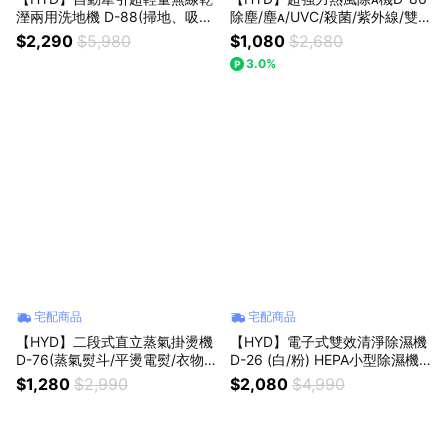
溼兩用洗地機 D-88(掃地、吸
除塵/塵/UVC/殺菌/紫外線/雙拍
水、拖地、洗地同步搞定)｜生日
打/輕量/高轉速/過敏(綠、粉、
$2,290
$5,980
$1,080
$2,680
禮｜喬遷禮
白)｜你值得最好的｜時刻寵愛
3.0%
宅配商品
宅配商品
【HYD】二段式直立蒸氣掛燙機
【HYD】電子式雙效清淨除濕機
D-76(蒸氣熨斗/平燙電熨/衣物熨
D-26 (白/粉) HEPA小型除濕機
燙熨斗)｜生日禮｜喬遷禮｜小資
｜17療癒｜生日禮｜喬遷禮｜小
$1,280
$2,990
$2,080
$4,990
族｜
資族｜