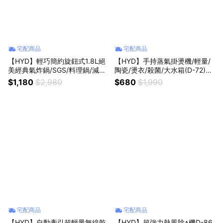
宅配商品
宅配商品
【HYD】輕巧簡約旋鈕式1.8L絕
【HYD】手持蒸氣掛燙機/輕量/
美經典氣炸鍋/SGS/料理鍋/減油/
陶瓷/燙衣/殺菌/大水箱(D-72)｜
健康(D-552A)｜生日禮｜喬遷禮
生日禮｜喬遷禮｜小資族｜
$1,180
$2,980
$680
$1,990
｜小資族｜
宅配商品
宅配商品
【HYD】自動牽引超輕量無線乾
【HYD】超強力熱風除機D-86