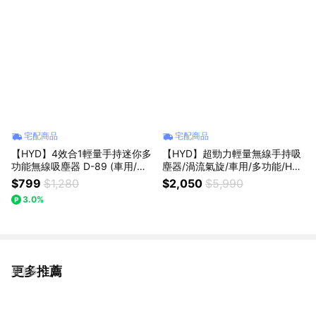
宅配商品
宅配商品
【HYD】4效合1輕量手持迷你多
【HYD】超勁力輕量無線手持吸
功能無線吸塵器 D-89 (車用/多
塵器/渦流氣旋/車用/多功能/HEP
功能)｜暖心禮｜小資族｜生日禮
A(D-81)
$799
$1,280
$2,050
$5,990
3.0%
更多推薦
看更多