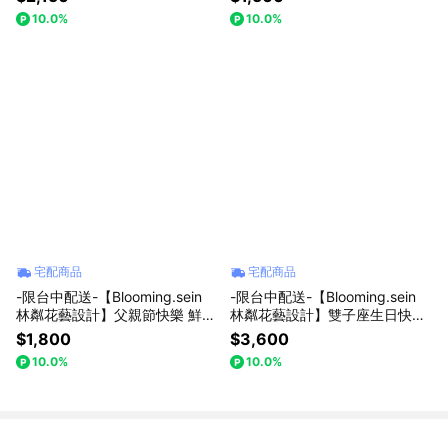
日 畢業 節日禮物
居家擺飾 生日 求婚 節日禮物
10.0%
10.0%
宅配商品
宅配商品
-限台中配送-【Blooming.sein
-限台中配送-【Blooming.sein
林粼花藝設計】父親節快樂 鮮花
林粼花藝設計】雙子座生日快樂
花束 生日 求婚 節日禮物
🎁 鮮花花束 水藍色系 情人節 生
$1,800
$3,600
日 節日禮物
10.0%
10.0%