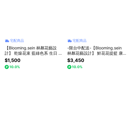
宅配商品
宅配商品
【Blooming.sein 林粼花藝設
-限台中配送-【Blooming.sein
計】 乾燥花束 藍綠色系 生日 情
林粼花藝設計】 鮮花花提籃 康
人節 畢業 節日禮物
乃馨 情人節 生日 節日禮物
$1,500
$3,450
10.0%
10.0%