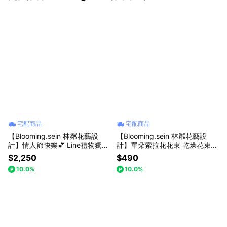
宅配商品
宅配商品
【Blooming.sein 林粼花藝設
【Blooming.sein 林粼花藝設
計】情人節快樂💕 Line禮物獨
計】單朵索拉花花束 乾燥花束
家-永生乾燥花束 西洋情人節 情
畢業 生日 情人節 擴香花 節日禮
$2,250
$490
人節 生日 畢業 節日禮物
物
10.0%
10.0%