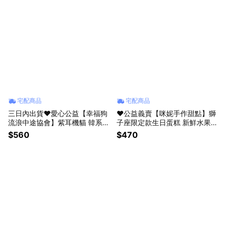
宅配商品
宅配商品
三日內出貨❤️愛心公益【幸福狗
❤️公益義賣【咪妮手作甜點】獅
流浪中途協會】紫耳機貓 韓系刺
子座限定款生日蛋糕 新鮮水果磅
繡托特包 大容量斜背包 環保防
蛋糕 捐助流浪貓狗協會 星座禮
$560
$470
潑水耐磨布料 可收納 幫助苗栗
盒 生日快樂 生日蛋糕 彌月蛋糕
流浪貓狗協會 情人節 禮物 生日
情人送禮 愛心送禮
禮物 咪妮手作甜點店公益合作