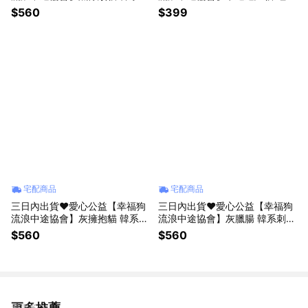
繡托特包 大容量斜背包 環保防
吸水地墊 浴室地垫 瞬間吸水 腳
$560
$399
潑水耐磨布料 可收納 幫助苗栗
過即乾 洗手間腳墊 防滑易清洗
流浪貓狗協會 情人節 禮物 生日
無水漬 幫助苗栗流浪貓狗協會
禮物 咪妮手作甜點店公益合作
情人節 禮物 生日禮物 咪妮手作
甜點店公益合作
宅配商品
宅配商品
三日內出貨❤️愛心公益【幸福狗
三日內出貨❤️愛心公益【幸福狗
流浪中途協會】灰擁抱貓 韓系刺
流浪中途協會】灰臘腸 韓系刺繡
繡托特包 大容量斜背包 環保防
托特包 大容量斜背包 環保防潑
$560
$560
潑水耐磨布料 可收納 幫助苗栗
水耐磨布料 可收納 幫助苗栗流
流浪貓狗協會 情人節 禮物 生日
浪貓狗協會 情人節 禮物 生日禮
禮物 咪妮手作甜點店公益合作
物 咪妮手作甜點店公益合作
更多推薦
看更多