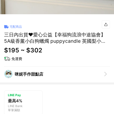
宅配商品
三日內出貨❤️愛心公益【幸福狗流浪中途協會】
5A級香薰小白狗蠟燭 puppycandle 英國梨小蒼
蘭 精緻包裝 幫助苗栗流浪貓狗協會 情人節 禮物
$195 ~ $302
生日禮物 咪妮手作甜點店公益合作
免運費
咪妮手作甜點店
LINE Pay
最高4%
LINE Bank
單筆滿額