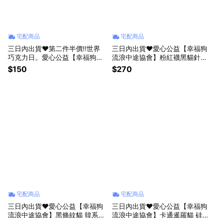
宅配商品
宅配商品
三日內出貨❤️第二件半價!!世界
三日內出貨❤️愛心公益【幸福狗
巧克力日。愛心公益【幸福狗流
流浪中途協會】粉紅襪黑貓針織
浪協會】巧克力太妃糖果袋 生日
斜跨手機包 迷你手提包 單肩小
$150
$270
禮物 情人節禮物 小禮物 派對禮
側背包 手拎包 幫助苗栗流浪貓
物 送小朋友 幫助苗栗流浪貓狗
狗協會 情人節 禮物 生日禮物 咪
協會義賣 咪妮手作甜點店公益合
妮手作甜點店公益合作
作
宅配商品
宅配商品
三日內出貨❤️愛心公益【幸福狗
三日內出貨❤️愛心公益【幸福狗
流浪中途協會】黑條紋貓 韓系刺
流浪中途協會】卡通暹羅貓 硅藻