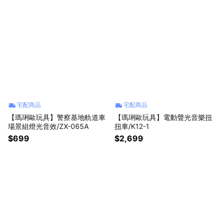
宅配商品
宅配商品
【瑪琍歐玩具】警察基地軌道車
【瑪琍歐玩具】電動聲光音樂扭
場景組燈光音效/ZX-065A
扭車/K12-1
$699
$2,699