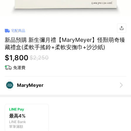
宅配商品
新品預購 新生彌月禮【MaryMeyer】怪獸萌奇臻
藏禮盒(柔軟手搖鈴+柔軟安撫巾+沙沙紙)
$1,800
$2,250
免運費
MaryMeyer
LINE Pay
最高4%
LINE Bank
單筆滿額