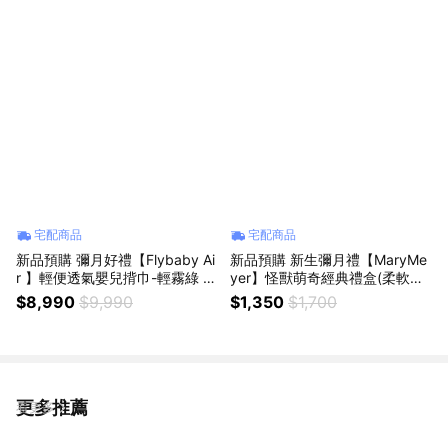
宅配商品
宅配商品
新品預購 彌月好禮【Flybaby Ai
新品預購 新生彌月禮【MaryMe
r 】輕便透氣嬰兒揹巾-輕霧綠 母
yer】怪獸萌奇經典禮盒(柔軟手
親節 寶寶揹巾
搖鈴+柔軟安撫巾)
$8,990
$9,990
$1,350
$1,700
更多推薦
看更多