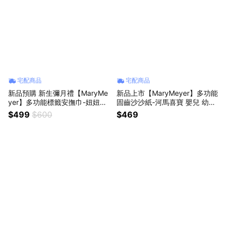
宅配商品
宅配商品
新品預購 新生彌月禮【MaryMe
新品上市【MaryMeyer】多功能
yer】多功能標籤安撫巾-妞妞毛
固齒沙沙紙-河馬喜寶 嬰兒 幼兒
毛蟲
孩童 嬰幼兒 玩具 安撫用品
$499
$600
$469