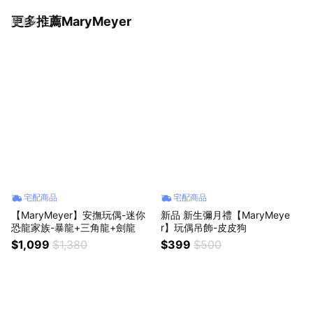
更多推薦MaryMeyer
看更多
宅配商品
宅配商品
【MaryMeyer】安撫玩偶-迷你
新品 新生彌月禮【MaryMeye
恐龍家族-暴龍+三角龍+劍龍
r】玩偶吊飾-皮皮狗
$1,099
$1,380
$399
$500