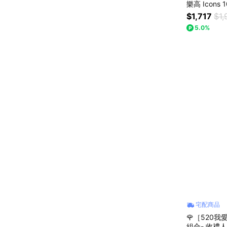
樂高 Icon
紀念日)
$1,717
$1,
5.0%
宅配商品
🌹［520我愛
組合- 收禮