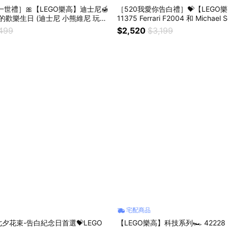
一世禮］🎀【LEGO樂高】迪士尼🍯
［520我愛你告白禮］💝【LEGO樂高】
豬的歡樂生日 (迪士尼 小熊維尼 玩具
11375 Ferrari F2004 和 Michael 
(法拉利)
,499
$2,520
$3,199
宅配商品
七夕花束-告白紀念日首選💝LEGO
【LEGO樂高】科技系列🏎️ 42228 M