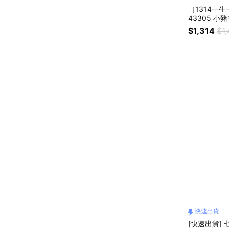
［1314一生
43305 小
居家擺設 )
$1,314
$1
快速出貨
[快速出貨] 