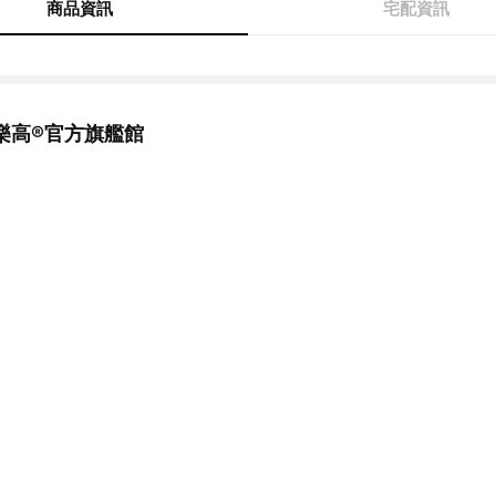
商品資訊
宅配資訊
樂高®官方旗艦館