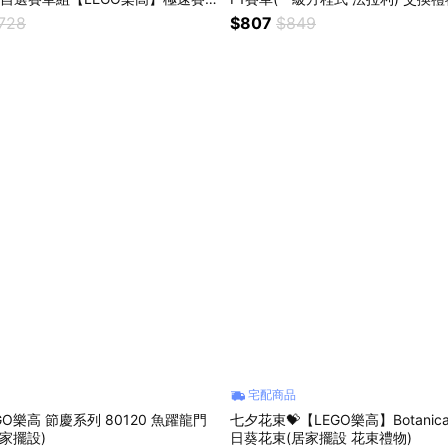
生日。居家擺飾
,728
$807
$849
宅配商品
GO樂高 節慶系列 80120 魚躍龍門
七夕花束💝【LEGO樂高】Botanical
居家擺設)
日葵花束(居家擺設 花束禮物)