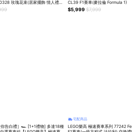
s 10328 玫瑰花束(居家擺飾 情人禮物
CL39 F1賽車(麥拉倫 Formula 1)
999
$5,999
$7,999
宅配商品
你告白禮］🏎️ [1+1禮物] 多達18種
LEGO樂高 極速賽車系列 77242 Ferra
人自選賽車組【LEGO樂高】極速賽
F1賽車(一級方程式 法拉利) 交換