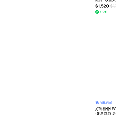
車系列
$1,520
$1
5.0%
宅配商品
好運禮🐉LE
(創意遊戲 