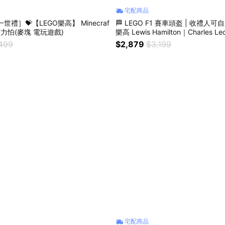
宅配商品
世禮］💝【LEGO樂高】 Minecraf
🏁 LEGO F1 賽車頭盔 | 收禮人可自
 苦力怕(麥塊 電玩遊戲)
樂高 Lewis Hamilton｜Charles Leclerc ｜Land
o Norris｜Oscar Piastri 頭盔
,499
$2,879
$3,199
宅配商品