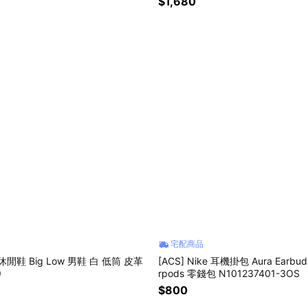
$1,680
宅配商品
e 休閒鞋 Big Low 男鞋 白 低筒 皮革
[ACS] Nike 耳機掛包 Aura Earbuds
9
rpods 零錢包 N101237401-3OS
$800