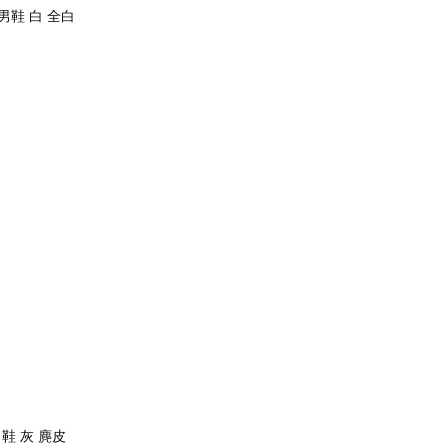
07 男鞋 白 全白
 男鞋 灰 麂皮