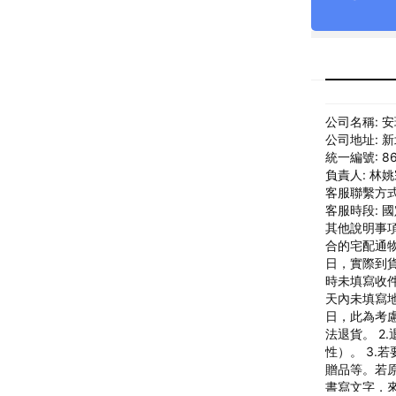
公司名稱: 
公司地址: 
統一編號: 86
負責人: 林
客服聯繫方式: 
客服時段: 國定
其他說明事項
合的宅配通物
日，實際到
時未填寫收件
天內未填寫地
日，此為考
法退貨。 
性）。 3
贈品等。若
書寫文字，來