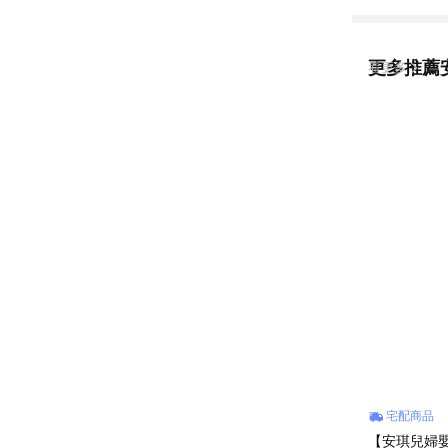
於以下情況
問題會有色
國定假日、例
更多推薦
看更多
中和區建康路10
@angelbab
宅配商品
【安琪兒婦嬰