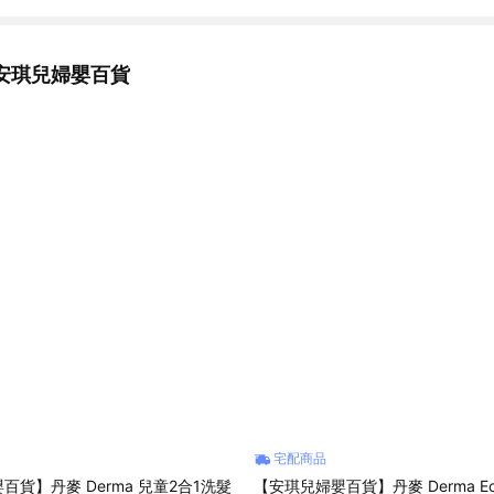
，如留有污漬、磨損、有異味、配件不全等，恕不接受退貨。 5.因電腦解
差差異，以收到的商品實品為準。 6.下單前欲確認貨量及任何問題歡迎使
假日賣場暫停回覆訊息及出貨。 ◆商家資訊 公司名稱:安琪兒婦嬰百貨 
安琪兒婦嬰百貨
號2樓 統一編號 : 86319700 客服電話 : 02-7709-5899 Line官方客服
y1985 服務時間 : 國定上班日 10:00-18:00
宅配商品
百貨】丹麥 Derma 兒童2合1洗髮
【安琪兒婦嬰百貨】丹麥 Derma E