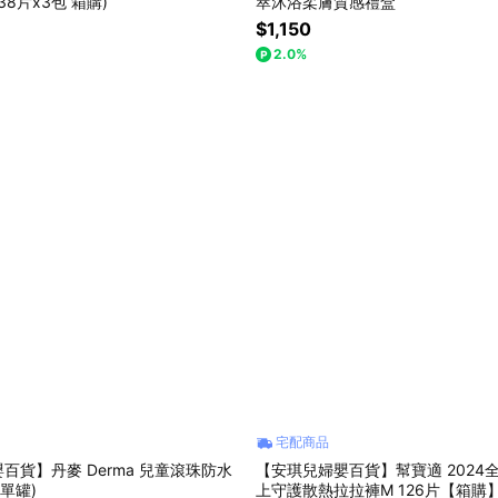
38片x3包 箱購)
萃沐浴柔膚質感禮盒
$1,150
2.0%
宅配商品
百貨】丹麥 Derma 兒童滾珠防水
【安琪兒婦嬰百貨】幫寶適 2024
(單罐)
上守護散熱拉拉褲M 126片【箱購