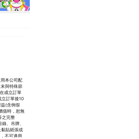
使用本公司配
週末與特殊節
若在成立訂單
成立訂單後10
益(含例假
價值時，恕無
等之完整
目錄、吊牌、
上黏貼紙張或
期，不可適用