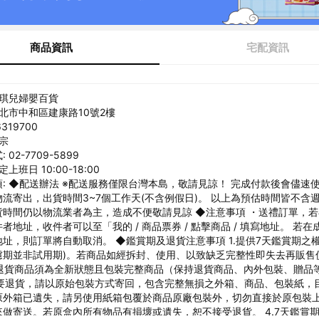
商品資訊
宅配資訊
安琪兒婦嬰百貨
新北市中和區建康路10號2樓
319700
姚宗
02-7709-5899
上班日 10:00-18:00
: ◆配送辦法 ※配送服務僅限台灣本島，敬請見諒！ 完成付款後會儘速
流寄出，出貨時間3~7個工作天(不含例假日)。 以上為預估時間皆不含
貨時間仍以物流業者為主，造成不便敬請見諒 ◆注意事項 ・送禮訂單，
者地址，收件者可以至「我的 / 商品票券 / 點擊商品 / 填寫地址。 若在
址，則訂單將自動取消。 ◆鑑賞期及退貨注意事項 1.提供7天鑑賞期之權
慮期並非試用期)。若商品如經拆封、使用、以致缺乏完整性即失去再販售
2.退貨商品須為全新狀態且包裝完整商品（保持退貨商品、內外包裝、贈品
.若要退貨，請以原始包裝方式寄回，包含完整無損之外箱、商品、包裝紙，
原外箱已遺失，請另使用紙箱包覆於商品原廠包裝外，切勿直接於原包裝
做寄送。若原盒內所有物品有損壞或遺失，恕不接受退貨。 4.7天鑑賞