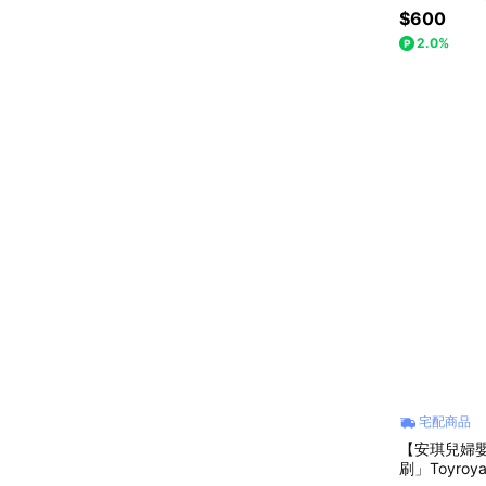
$600
2.0%
宅配商品
【安琪兒婦
刷」Toyro