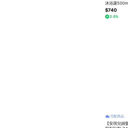
沐浴露500m
$740
2.0%
宅配商品
【安琪兒婦嬰