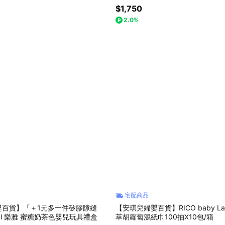
$1,750
2.0%
宅配商品
嬰百貨】「＋1元多一件矽膠隙縫
【安琪兒婦嬰百貨】RICO baby La
yal 樂雅 蜜糖奶茶色嬰兒玩具禮盒
萃胡蘿蔔濕紙巾100抽X10包/箱