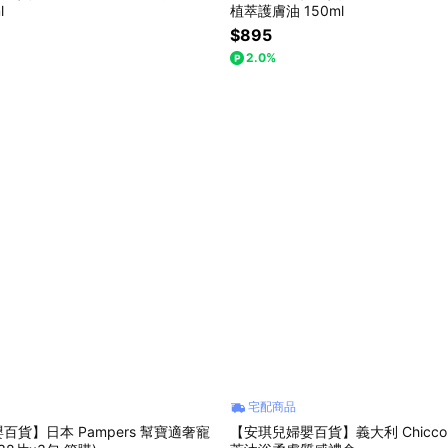
l
植萃護膚油 150ml
$895
2.0%
宅配商品
百貨】日本 Pampers 幫寶適奢寵
【安琪兒婦嬰百貨】義大利 Chicc