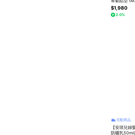
幫黏貼型 (M
$1,980
2.0%
宅配商品
【安琪兒婦嬰
防曬乳50ml