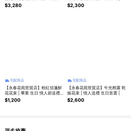
|
$3,280
$2,300
宅配商品
宅配商品
【永春花苑世貿店】粉紅信箋鮮
【永春花苑世貿店】午光柑露 乾
花花束 | 畢業 生日 情人節送禮
燥花束 | 情人送禮 生日首選 |
首選 |
$1,200
$2,600
更多推薦
看更多