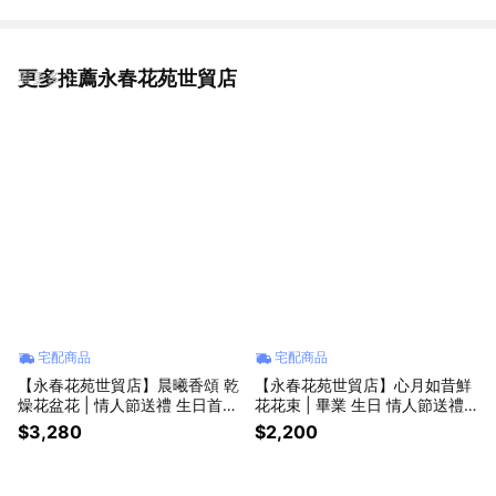
更多推薦永春花苑世貿店
看更多
宅配商品
宅配商品
【永春花苑世貿店】晨曦香頌 乾
【永春花苑世貿店】心月如昔鮮
燥花盆花 | 情人節送禮 生日首選
花花束 | 畢業 生日 情人節送禮
|
首選 |
$3,280
$2,200