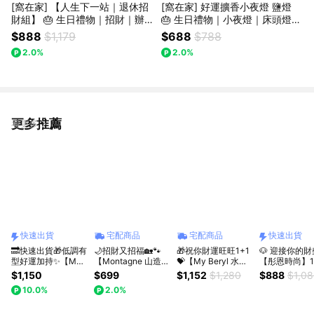
[窩在家] 【人生下一站｜退休招
[窩在家] 好運擴香小夜燈 鹽燈
財組】 🎂 生日禮物｜招財｜辦
🎂 生日禮物｜小夜燈｜床頭燈｜
公室｜實用｜同事｜上班族｜獅
擴香｜香氛｜開運納福｜療癒｜
$888
$1,179
$688
$788
子座｜七夕禮物｜父親節
喬遷｜升遷升職｜開業開店｜閨
2.0%
2.0%
蜜｜同事｜獅子座｜七夕禮物｜
禮盒｜父親節
更多推薦
看更多
快速出貨
宅配商品
宅配商品
快速出貨
🔜快速出貨🎁低調有
🌙招財又招福🏡🐾
🎁祝你財運旺旺1+1
🐶 迎接你的財
型好運加持✨【My
【Montagne 山造】
💝【My Beryl 水
【彤恩時尚】1
Beryl 水晶】虎眼石
晶運招財貓｜四色可
晶】鈦金 x 黃水晶 x
晶✨晶柴(進財)
$1,150
$699
$1,152
$1,280
$888
$1,0
x 金曜石 x 金曜貔貅
選 粉水晶/綠東陵/白
黑金超【金曜財域．
3種組合 | 生
10.0%
2.0%
【曜虎聚財・玄貅鎮
水晶/黃水晶
豐盛序曲】水晶手鍊
情人節禮物 [
運】水晶手鍊 #男款
+迷你水晶小樹(隨機
貨]
#中性款 #招財聚氣
贈) ｜開運招財｜事