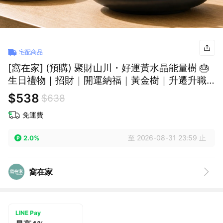
宅配商品
[窩在家] (預購) 聚財山川・好運黃水晶能量樹 🎂
生日禮物｜招財｜開運納福｜黃金樹｜升遷升職
｜喬遷｜開業開店｜同事｜獅子座｜七夕禮物｜
$538
$638
父親節
免運費
至 2026-08-31 23:59 止
2.0%
窩在家
LINE Pay