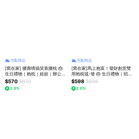
宅配商品
宅配商品
[窩在家] 腰壽唷搞笑靠腰枕 🎂
[窩在家]馬上抱富！發財創意雙
生日禮物｜抱枕｜娃娃｜辦公室
用抱枕毯-發 🎂 生日禮物｜招財
｜療癒｜實用｜同事｜上班族｜
｜抱枕｜娃娃｜開運納福｜午睡
$570
$670
$598
$698
獅子座｜七夕禮物｜父親節
毯｜毯子｜療癒｜升遷升職｜喬
2.0%
2.0%
遷｜開業開店｜實用｜同事｜上
班族｜獅子座｜七夕禮物｜父親
節