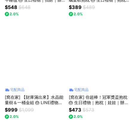
公室｜開運納福｜毯子｜實用｜
｜娃娃｜療癒｜獅子座｜七夕禮
$548
$648
$389
$489
升遷升職｜喬遷｜開業開店｜同
物｜父親節
2.0%
2.0%
事｜上班族｜獅子座｜七夕禮物
｜父親節
宅配商品
宅配商品
[窩在家] 【財庫滿出來】水晶能
[窩在家] 你超棒！冠軍獎盃抱枕
量樹＆一桶金組 🎂 LINE禮物獨
🎂 生日禮物｜抱枕｜娃娃｜辦公
家｜生日禮物｜招財｜開運納福
室｜療癒｜情侶｜上班族｜獅子
$999
$1,099
$473
$573
｜升遷升職｜喬遷｜開業開店｜
座｜七夕禮物｜父親節
2.0%
2.0%
同事｜獅子座｜七夕禮物｜父親
節