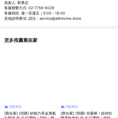
負責人: 劉勇志
客服聯繫方式: 02-7756-6029
客服時段: 週一至週五｜9:00 - 18:00
其他說明事項: 請洽：service@allinhome.store
更多推薦窩在家
看更多
宅配商品
宅配商品
[窩在家] (預購) 鈔能力美金透氣
[窩在家] (預購) 你最棒！給你牡
午睡毯 🎂 生日禮物｜招財｜辦
蠣柔軟抱枕 🎂 生日禮物｜抱枕