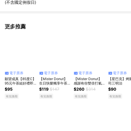
(不含國定例假日)
更多推薦
看更多
電子票券
電子票券
電子票券
電子票券
願望成真【85度C】
【Mister Donut】
【Mister Donut】
【星巴克】烤
95元午茶組好禮即
生日快樂獨享午茶組
感謝有你雙倍打氣
司三明治
享券(35元飲品+60
好禮即享券
雙人午茶組合好禮即
$95
$119
$147
$260
$314
$90
元蛋糕)
享券(甜甜圈)
有兌換期
有兌換期
有兌換期
有兌換期