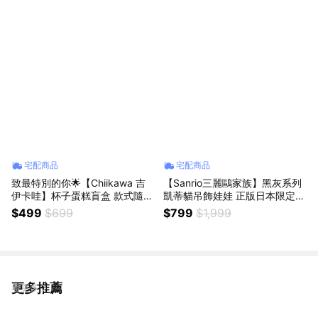
七夕禮物 情侶禮物 可愛禮物 21
背包包掛飾 公仔鑰匙圈 女生朋
4告白禮物 交換禮物
友送禮七夕情侶交換禮物女友生
日
宅配商品
宅配商品
致最特別的你🌟【Chiikawa 吉
【Sanrio三麗鷗家族】黑灰系列
伊卡哇】杯子蛋糕盲盒 款式隨
凱蒂貓吊飾娃娃 正版日本限定款
機/特殊款 正版韓國限定款 可愛
hellokitty包包吊飾 絨毛公仔鑰
$499
$699
$799
$1,999
公仔收藏 小八 吉伊 烏薩奇辦公
匙圈 女生朋友送禮 情人節禮物
桌裝飾布置 男生禮物 聖誕節交
七夕交換禮物 情侶禮物 情侶吊
換禮物 女生送禮 天蠍座生日快
飾 女友禮物 214告白禮物
樂
更多推薦
看更多