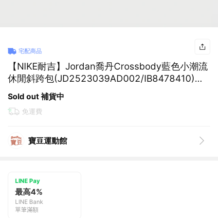
宅配商品
【NIKE耐吉】Jordan喬丹Crossbody藍色小潮流
休閒斜跨包(JD2523039AD002/IB8478410)百
搭時尚側背包經典配色可調式背帶單肩包多收納
Sold out 補貨中
肩背包交換禮物 男生禮物 女生禮物
免運費
寶豆運動館
LINE Pay
最高4%
LINE Bank
單筆滿額