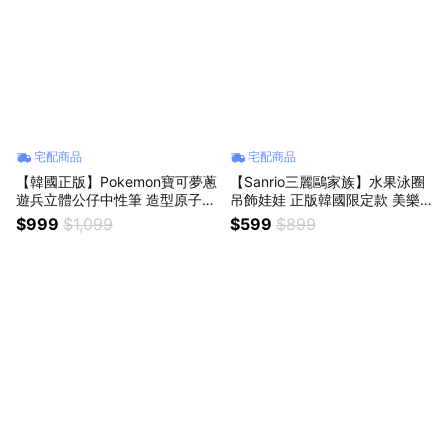
宅配商品
宅配商品
【韓國正版】Pokemon寶可夢蔥
【Sanrio三麗鷗家族】水果泳圈
遊兵立體公仔中性筆 造型原子筆
吊飾娃娃 正版韓國限定款 美樂
辦公室療癒小物 實用創意文具
蒂 大耳狗 庫洛米 帕恰狗 凱蒂貓
$999
$1,099
$599
$899
桌上筆架 劍盾人氣角色周邊商品
hello kitty 布丁狗 包包吊飾 絨毛
大蔥鴨進化 男女朋友交換禮物
娃娃公仔鑰匙圈 女生朋友送禮
生日禮物 辦公室小物 拔蔥寫字
情人節交換禮物
畢業送禮