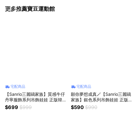
更多推薦寶豆運動館
看更多
宅配商品
宅配商品
【Sanrio三麗鷗家族】質感牛仔
願你夢想成真🪄【Sanrio三麗鷗
丹寧服飾系列吊飾娃娃 正版韓國
家族】銀色系列吊飾娃娃 正版韓
限定款 大耳狗巧克貓凱蒂貓hello
國限定款 美樂蒂 大耳狗 庫洛米
$699
$999
$590
$990
kitty布丁狗美樂蒂酷洛米人魚漢
帕恰狗 凱蒂貓hello kitty 布丁狗
頓帕恰狗 包包絨毛公仔手辦鑰匙
包包吊飾 絨毛娃娃公仔鑰匙圈
圈 同學禮物 紀念禮物 畢業禮物
女生朋友送禮