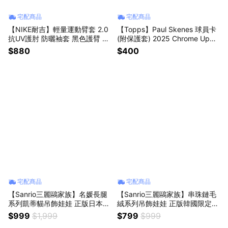
宅配商品
宅配商品
【NIKE耐吉】輕量運動臂套 2.0
【Topps】Paul Skenes 球員卡
抗UV護肘 防曬袖套 黑色護臂 籃
(附保護套) 2025 Chrome Upda
球棒球羽球釣魚慢跑夜跑單車重
te 金屬系列 #ASGC-44 MLB海
$880
$400
訓健身適用(N1004268042) 男
盜隊 賽揚獎王牌投手 棒球收藏
友禮物 老公禮物
禮物 保值禮物 紀念禮品
宅配商品
宅配商品
【Sanrio三麗鷗家族】名媛長腿
【Sanrio三麗鷗家族】串珠鏈毛
系列凱蒂貓吊飾娃娃 正版日本限
絨系列吊飾娃娃 正版韓國限定款
定款 hellokitty包包鑰匙圈 絨毛
大耳狗 人魚漢頓帕洽狗酷洛米
$999
$1,999
$799
$999
公仔 女生朋友送禮 情人節禮物
凱蒂貓hello kitty 美樂蒂布丁狗