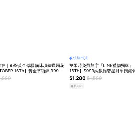
快速出貨
在｜999黃金傲驕貓咪項鍊蠟燭花
🧡限時免費刻字『LINE禮物獨家』【
OBER 16Th】黃金墜項鍊 999純
16Th】S999純銀輕奢星月單鑽鎖
鍊 母親節禮物 情人節禮物 女友禮
2133 開運 生日禮物 閨蜜禮物 情
4,880
$1,280
$1,580
AY 04
禮物 客製化禮物 MAR 23
客製刻印