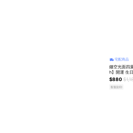
宅配商品
鏤空光面四葉
h】開運 生
物 交換禮物 
$880
$1,1
客製刻印