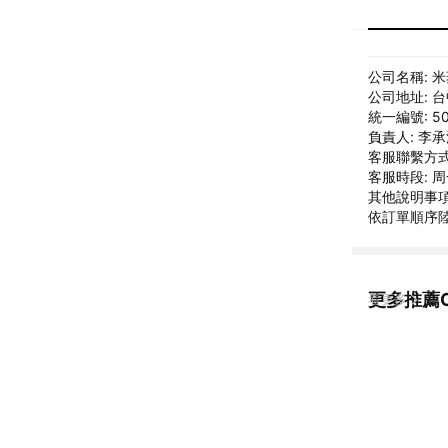
公司名稱: 
公司地址: 
統一編號: 50
負責人: 李
客服聯繫方式: 
客服時段: 周一
其他說明事項:
依訂單順序陸
更多推薦OC
看更多