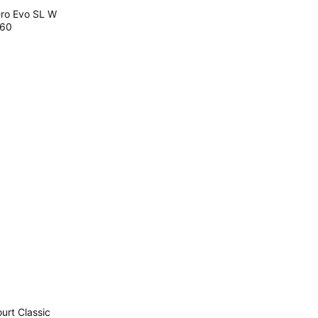
o Evo SL W
60
rt Classic