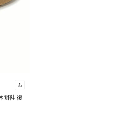
 休閒鞋 復