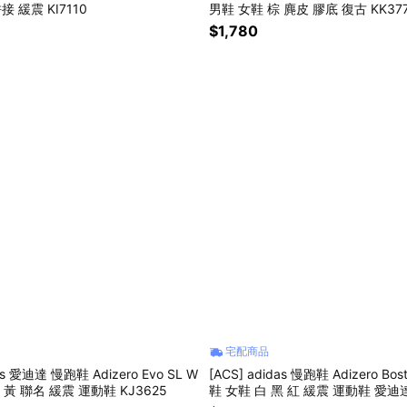
接 緩震 KI7110
男鞋 女鞋 棕 麂皮 膠底 復古 KK37
$1,780
宅配商品
das 愛迪達 慢跑鞋 Adizero Evo SL W
[ACS] adidas 慢跑鞋 Adizero Bos
鞋 黃 聯名 緩震 運動鞋 KJ3625
鞋 女鞋 白 黑 紅 緩震 運動鞋 愛迪達