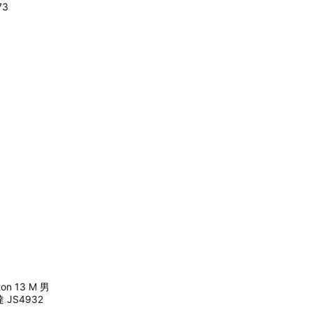
73
ton 13 M 男
 JS4932