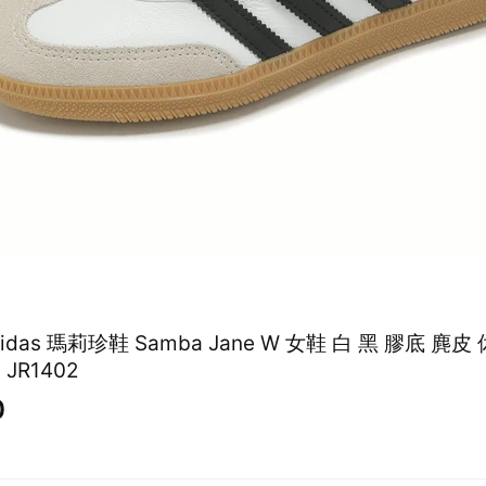
adidas 瑪莉珍鞋 Samba Jane W 女鞋 白 黑 膠底 麂皮
古 愛迪達 JR1402
0