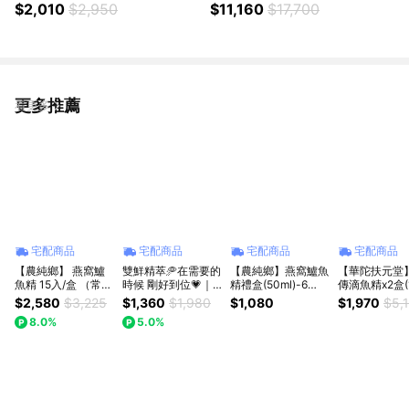
牛)
台灣溫體牛)
$2,010
$2,950
$11,160
$17,700
更多推薦
看更多
宅配商品
宅配商品
宅配商品
宅配商品
【農純鄉】 燕窩鱸
雙鮮精萃🥏在需要的
【農純鄉】燕窩鱸魚
【華陀扶元堂】
魚精 15入/盒 （常
時候 剛好到位💗｜
精禮盒(50ml)-6
傳滴魚精x2盒(
溫） [術後復原、住
新上市 【老協珍】
入/15入【墊腳石】
盒；65ml/包)
$2,580
$3,225
$1,360
$1,980
$1,080
$1,970
$5,
院送禮首選]
鮮鱸精禮盒(7入)(常
伴手禮 送禮首選 溫
期:116.05年
8.0%
5.0%
溫保存即可)
潤滋補 養顏美容 出
送禮
貨時間約3~14日工
作天(不含例假日) 預
購