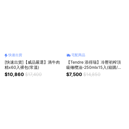
快速出貨
宅配商品
[快速出貨]【威品嚴選】滴牛肉
【Tendre 添得瑞】冷壓初榨頂
精x60入裸包(常溫)
級橄欖油-250mlx15入(箱購/酸
價最低0.15/生飲首選)
$10,860
$17,400
$7,500
$14,850