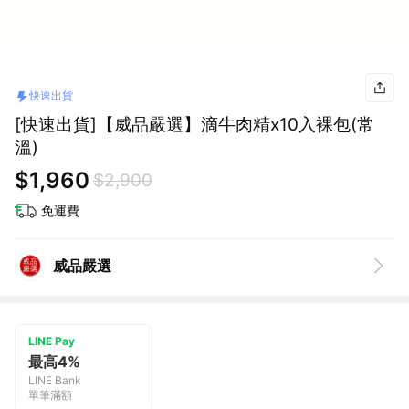
快速出貨
[快速出貨]【威品嚴選】滴牛肉精x10入裸包(常
溫)
$1,960
$2,900
免運費
威品嚴選
LINE Pay
最高4%
LINE Bank
單筆滿額