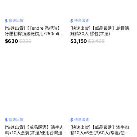
快速出貨
快速出貨
[快速出貨]【Tendre 添得瑞】
[快速出貨]【威品嚴選】烏骨滴
冷壓初榨頂級橄欖油-250ml(酸
雞精30入 裸包(常溫)
價最低0.15/生飲首選)
$630
$990
$3,150
$3,465
快速出貨
快速出貨
[快速出貨]【威品嚴選】滴牛肉
[快速出貨]【威品嚴選】滴牛肉
精x10入盒裝(常溫/使用台灣溫體
精10入x6盒(共60入/常溫/使用