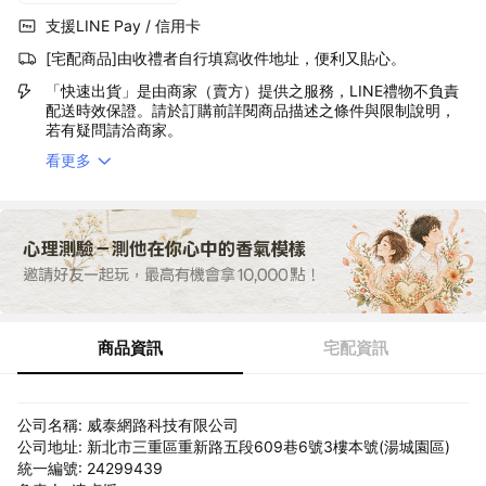
支援LINE Pay / 信用卡
[宅配商品]由收禮者自行填寫收件地址，便利又貼心。
「快速出貨」是由商家（賣方）提供之服務，LINE禮物不負責
配送時效保證。請於訂購前詳閱商品描述之條件與限制說明，
若有疑問請洽商家。
看更多
商品資訊
宅配資訊
公司名稱: 威泰網路科技有限公司
公司地址: 新北市三重區重新路五段609巷6號3樓本號(湯城園區)
統一編號: 24299439