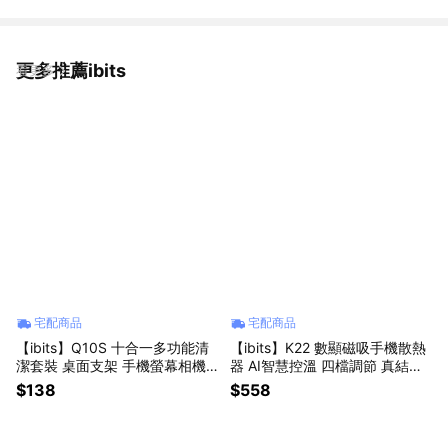
更多推薦ibits
看更多
宅配商品
宅配商品
【ibits】Q10S 十合一多功能清
【ibits】K22 數顯磁吸手機散熱
潔套裝 桌面支架 手機螢幕相機
器 AI智慧控溫 四檔調節 真結冰
鏡頭皆適用
降溫 RGB燈效可關 Type-C接頭
$138
$558