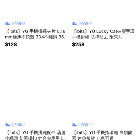
宅配商品
宅配商品
【ibits】YG 手機掛繩夾片 0.18
【ibits】YG Lucky Cat矽膠手環
mm極薄不頂殼 304不鏽鋼 36
手機掛繩 防摔防丟 附夾片
0°旋轉防纏繞
$128
$258
宅配商品
宅配商品
【ibits】YG 手機掛繩配件 葫蘆
【ibits】YG 手機指環繩 自鎖防
小繩頭 防丟掛扣 鋅合金承重10K
丟 迷你短款 九色可選