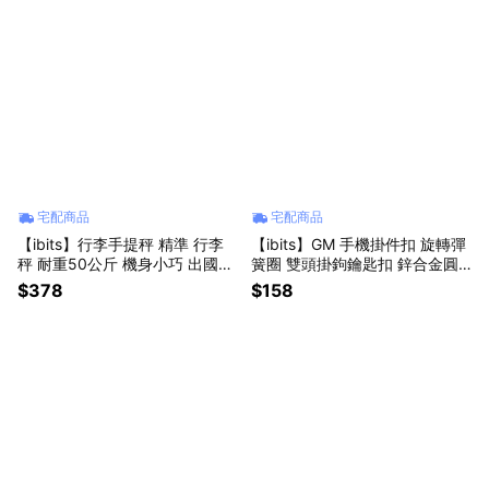
宅配商品
宅配商品
【ibits】行李手提秤 精準 行李
【ibits】GM 手機掛件扣 旋轉彈
秤 耐重50公斤 機身小巧 出國必
簧圈 雙頭掛鉤鑰匙扣 鋅合金圓
備 行李秤重 耐用 便攜 手提秤 行
環 20MINIG
$378
$158
李 手持 電子秤 掛秤 包裹