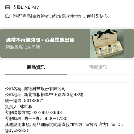
支援LINE Pay
[宅配商品]由收禮者自行填寫收件地址，便利又貼心。
商品資訊
宅配資訊
公司名稱: 鑫德科技股份有限公司
公司地址: 新北市板橋區中正路253巷48號
統一編號: 53183871
負責人: 林世和
客服聯繫方式: 02-2967-3663
客服時段: 週一~週五 9:00~17:30
其他說明事項: 商品細節詢問請直接加官方line留言 官方Line ID：
@dyo9283t