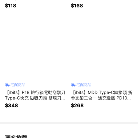
G
$118
$168
宅配商品
宅配商品
【ibits】R18 旅行箱電動刮鬍刀
【ibits】MDD Type-C轉接頭 折
Type-C快充 磁吸刀頭 雙環刀網
疊支架二合一 邊充邊聽 PD100
輕巧防水好攜帶
W 10Gbps PH-05
$348
$268
更多推薦
看更多