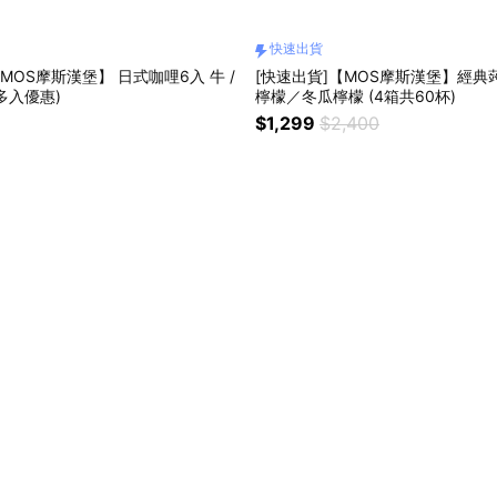
快速出貨
MOS摩斯漢堡】 日式咖哩6入 牛 /
[快速出貨]【MOS摩斯漢堡】經典
(多入優惠)
檸檬／冬瓜檸檬 (4箱共60杯)
$1,299
$2,400