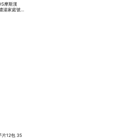
OS摩斯漢
濃湯家庭號1
片12包 35