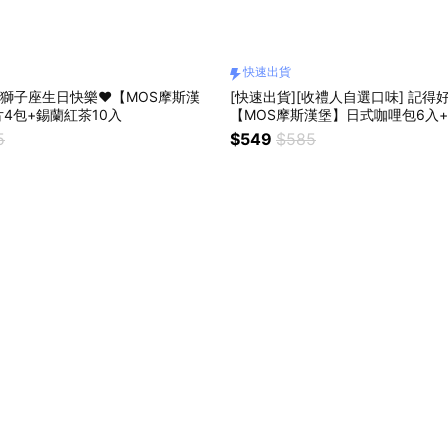
快速出貨
❤️獅子座生日快樂❤️【MOS摩斯漢
[快速出貨][收禮人自選口味] 記得好
4包+錫蘭紅茶10入
【MOS摩斯漢堡】日式咖哩包6入+
禮物獨家贈：雙人提袋1入
5
$549
$585