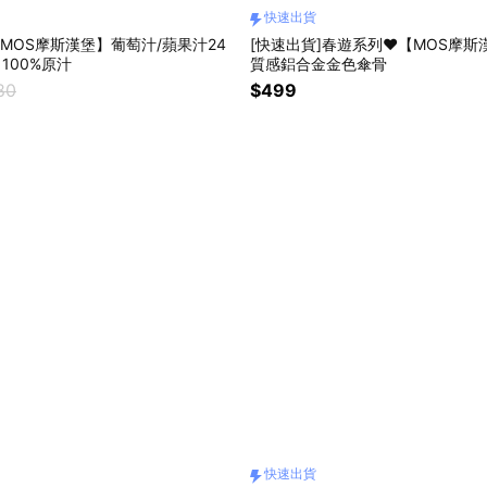
快速出貨
【MOS摩斯漢堡】葡萄汁/蘋果汁24
[快速出貨]春遊系列❤️【MOS摩斯
瓶 100%原汁
質感鋁合金金色傘骨
80
$499
快速出貨