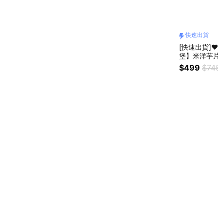
快速出貨
[快速出貨]
堡】米洋芋片
$499
$74