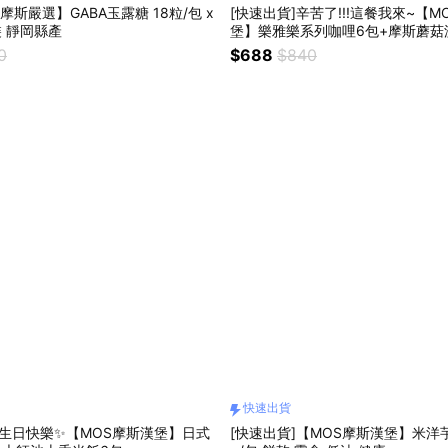
摩斯嚴選】GABA玉露糖 18粒/包 x
[快速出貨]辛苦了!!!這餐我來~【M
裝 靜岡縣產
堡】樂雅樂系列咖哩6包+摩斯蘑菇
包
0
$688
$840
快速出貨
✨生日快樂✨【MOS摩斯漢堡】日式
[快速出貨]【MOS摩斯漢堡】米洋芋