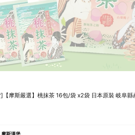
]【摩斯嚴選】桃抹茶 16包/袋 x2袋 日本原裝 岐阜縣
S 摩斯漢堡