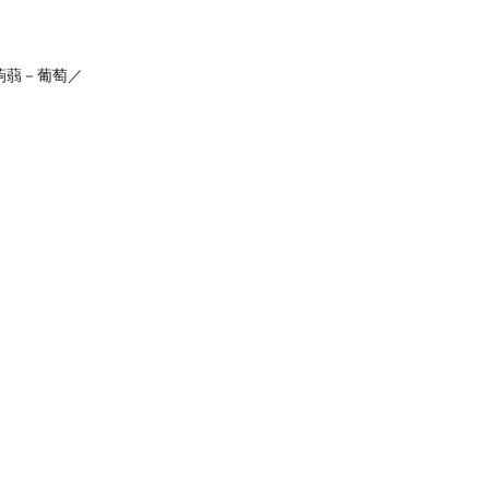
蒟蒻－葡萄／