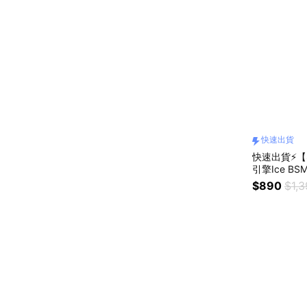
快速出貨
快速出貨⚡【
引擎Ice B
風扇 生日禮
$890
$1,
巨蟹座 獅子