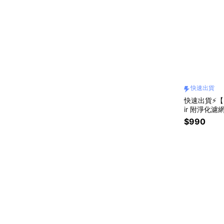
快速出貨
快速出貨⚡【
ir 附淨化濾網
SB風扇 靜
$990
物 交換禮物