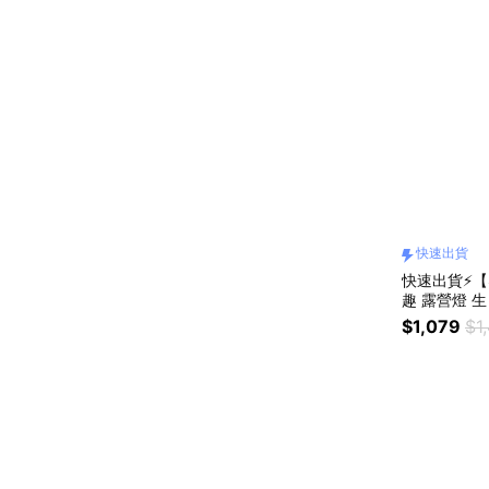
快速出貨
快速出貨⚡【
趣 露營燈 
禮物 禮盒 
$1,079
$1