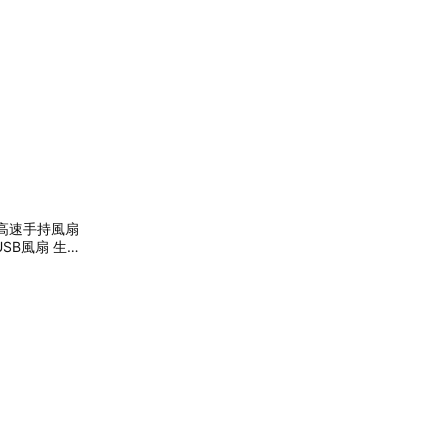
量高速手持風扇
USB風扇 生
禮物 巨蟹座