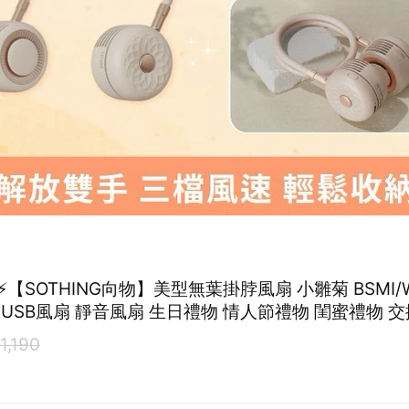
【SOTHING向物】美型無葉掛脖風扇 小雛菊 BSMI/
USB風扇 靜音風扇 生日禮物 情人節禮物 閨蜜禮物 交
子座 處女座
1,190