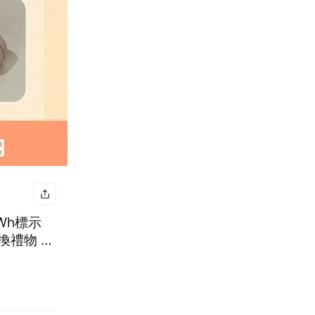
Wh標示
換禮物 巨