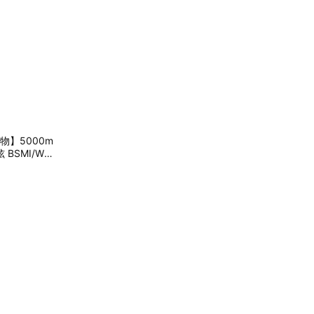
物】5000m
BSMI/Wh
生日禮物 情
座 獅子座