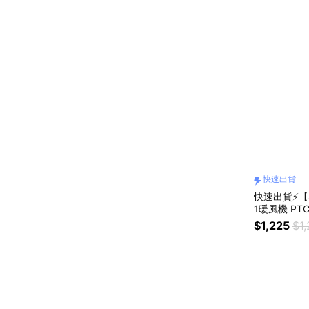
快速出貨
快速出貨⚡【S
1暖風機 P
物 閨蜜禮物
$1,225
$1
座