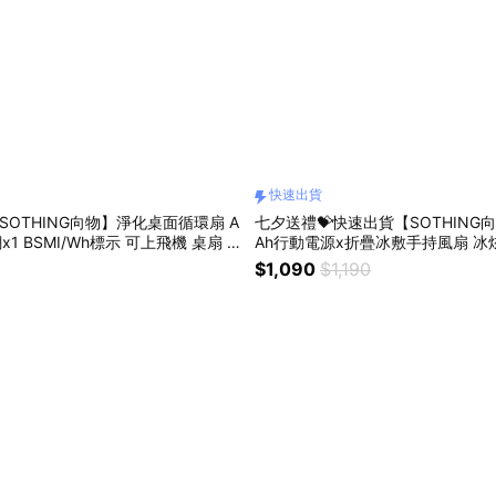
快速出貨
SOTHING向物】淨化桌面循環扇 A
七夕送禮💝快速出貨【SOTHING向
x1 BSMI/Wh標示 可上飛機 桌扇 U
Ah行動電源x折疊冰敷手持風扇 冰炫 
音風扇 生日禮物 情人節禮物 閨蜜禮
標示 可上飛機 USB風扇 靜音風扇 
$1,090
$1,190
 巨蟹座 獅子座 處女座
人節禮物 閨蜜禮物 交換禮物 巨蟹