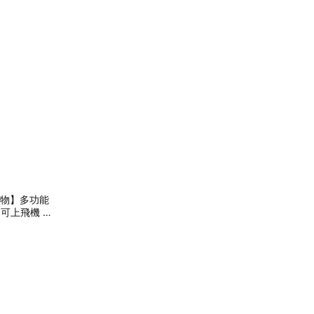
向物】多功能
 可上飛機 US
閨蜜禮物 交換