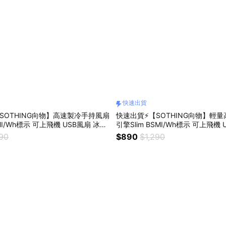
快速出貨
SOTHING向物】高速製冷手持風扇
快速出貨⚡【SOTHING向物】輕
SMI/Wh標示 可上飛機 USB風扇 冰敷
引擎Slim BSMI/Wh標示 可上飛機 
物 情人節禮物 閨蜜禮物 交換禮物
日禮物 情人節禮物 閨蜜禮物 交換
390
$890
$1,290
座 處女座
獅子座 處女座