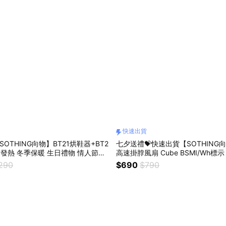
快速出貨
OTHING向物】BT21烘鞋器+BT2
七夕送禮💝快速出貨【SOTHING
TC發熱 冬季保暖 生日禮物 情人節禮
高速掛脖風扇 Cube BSMI/Wh標示
 交換禮物 禮盒 巨蟹座 獅子座 處女
B風扇 夾扇 生日禮物 情人節禮物 
,290
$690
$790
禮物 巨蟹座 獅子座 處女座