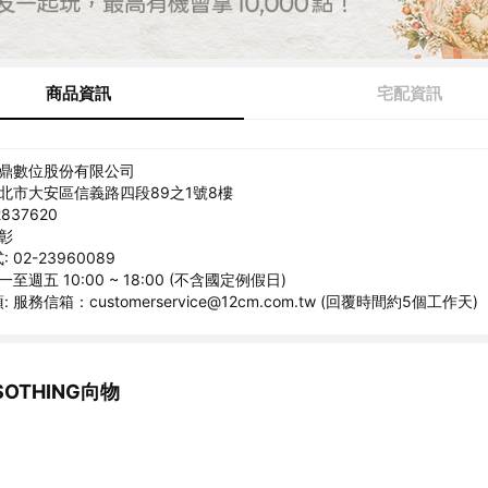
商品資訊
宅配資訊
睿鼎數位股份有限公司
台北市大安區信義路四段89之1號8樓
837620
衍彰
02-23960089
至週五 10:00 ~ 18:00 (不含國定例假日)
服務信箱：customerservice@12cm.com.tw (回覆時間約5個工作天)
OTHING向物