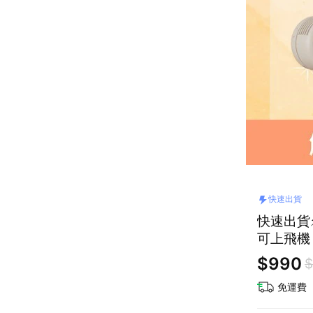
快速出貨
快速出貨⚡
可上飛機 
蟹座 獅
$990
$
免運費