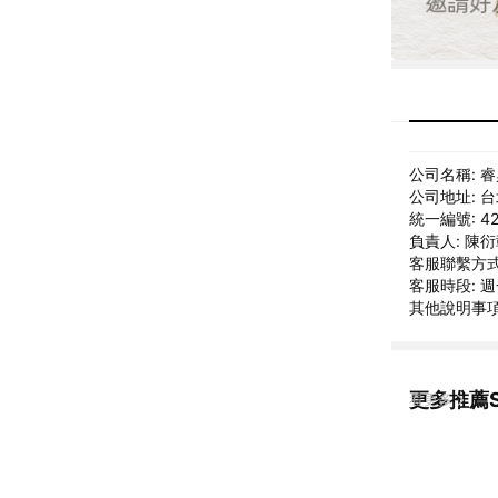
公司名稱: 
公司地址: 
統一編號: 42
負責人: 陳
客服聯繫方式: 
客服時段: 週一
其他說明事項: 
更多推薦S
看更多