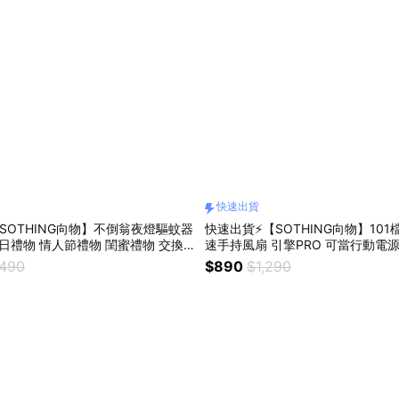
快速出貨
SOTHING向物】不倒翁夜燈驅蚊器
快速出貨⚡【SOTHING向物】10
生日禮物 情人節禮物 閨蜜禮物 交換
速手持風扇 引擎PRO 可當行動電源 
巨蟹座 獅子座 處女座
示 可上飛機 USB風扇 生日禮物 情
,490
$890
$1,290
蜜禮物 交換禮物 巨蟹座 獅子座 處