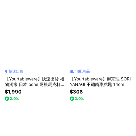
快速出貨
宅配商品
【Yourtableware】快速出貨 禮
【Yourtableware】柳宗理 SORI
物獨家 日本 oone 尾根馬克杯禮
YANAGI 不鏽鋼甜點匙 14cm
盒 附贈百道発信和歌杯墊 對杯
$1,990
$306
禮盒四入組 新婚禮物 喬遷禮 入
2.0%
2.0%
厝禮