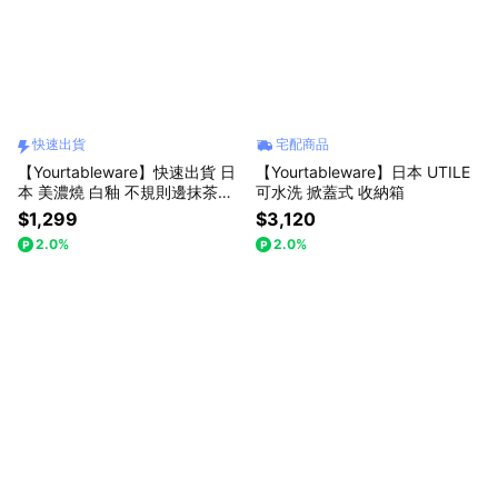
快速出貨
宅配商品
【Yourtableware】快速出貨 日
【Yourtableware】日本 UTILE
本 美濃燒 白釉 不規則邊抹茶碗
可水洗 掀蓋式 收納箱
禮盒
$1,299
$3,120
2.0%
2.0%