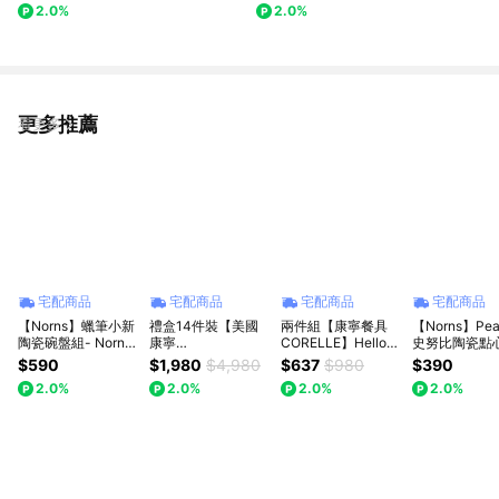
2.0%
2.0%
更多推薦
看更多
宅配商品
宅配商品
宅配商品
宅配商品
【Norns】蠟筆小新
禮盒14件裝【美國
兩件組【康寧餐具
【Norns】Pea
陶瓷碗盤組- Norns
康寧
CORELLE】Hello
史努比陶瓷點
Original Design 泡
Corningware】
Kitty 300ml沙拉碗
Norns Originai
$590
$1,980
$4,980
$637
$980
$390
麵碗 點心盤 湯碗 盤
SNOOPY史努比 開
Design Snoo
2.0%
2.0%
2.0%
2.0%
子 餐具
心食刻陶瓷餐具14
Olaf Woodsto
件式陶瓷餐具禮盒
子
(原裝進口)