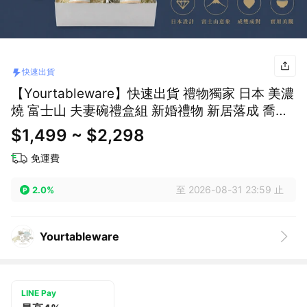
快速出貨
【Yourtableware】快速出貨 禮物獨家 日本 美濃
燒 富士山 夫妻碗禮盒組 新婚禮物 新居落成 喬遷
禮
$1,499 ~ $2,298
免運費
至 2026-08-31 23:59 止
2.0%
Yourtableware
LINE Pay