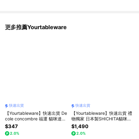
更多推薦Yourtableware
看更多
快速出貨
快速出貨
【Yourtableware】快速出貨 De
【Yourtableware】快速出貨 禮
cole concombre 福運 貓咪達摩
物獨家 日本製SHICHITA貓咪甜
擺飾 招福 招財 厄除
點盤+異國短毛貓抹布 餐具五件
$347
$1,490
禮盒組 新婚賀禮 喬遷禮 入厝禮
2.0%
2.0%