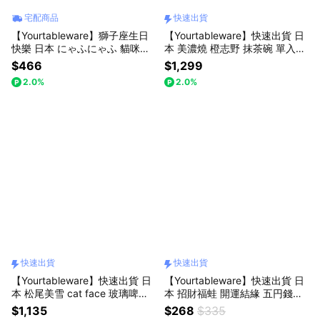
宅配商品
快速出貨
【Yourtableware】獅子座生日
【Yourtableware】快速出貨 日
快樂 日本 にゃふにゃふ 貓咪不
本 美濃燒 橙志野 抹茶碗 單入禮
倒翁 擺飾
盒
$466
$1,299
2.0%
2.0%
快速出貨
快速出貨
【Yourtableware】快速出貨 日
【Yourtableware】快速出貨 日
本 松尾美雪 cat face 玻璃啤酒
本 招財福蛙 開運結緣 五円錢母
杯 三入組
吊飾 兩入組（錢母經鎌倉錢洗弁
$1,135
$268
$335
財天淨化過）好運隨身 禮物獨家