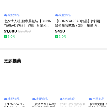
宅配商品
宅配商品
七夕情人禮 贈專屬包裝【BONN
【BONNY&READ飾品】[韓國]
Y&READ飾品】[純銀] 月暈光環
薄荷星雲戒指 / 2款｜星星 月亮
情侶對戒｜情人節限定 情人節推
愛心 日常 薄荷綠 禮物推薦 女生
$1,880
$2,080
$420
薦 情人禮 對戒 情侶戒指 專屬包
飾品 韓系
2.0%
2.0%
裝
更多推薦
看更多
宅配商品
宅配商品
快速出貨
宅配商品
【Nintendo 任天
【我適文創】miffy
快速出貨⚡感謝有你
【我適文創】mi