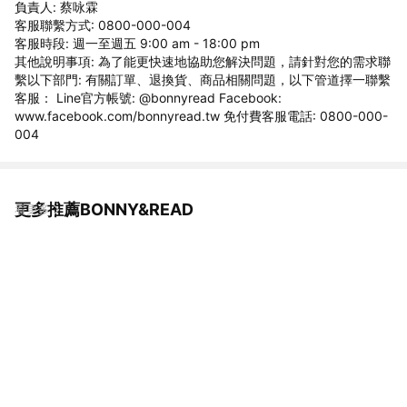
負責人: 蔡咏霖
客服聯繫方式: 0800-000-004
客服時段: 週一至週五 9:00 am - 18:00 pm
其他說明事項: 為了能更快速地協助您解決問題，請針對您的需求聯
繫以下部門: 有關訂單、退換貨、商品相關問題，以下管道擇一聯繫
客服： Line官方帳號: @bonnyread Facebook:
www.facebook.com/bonnyread.tw 免付費客服電話: 0800-000-
004
更多推薦BONNY&READ
看更多