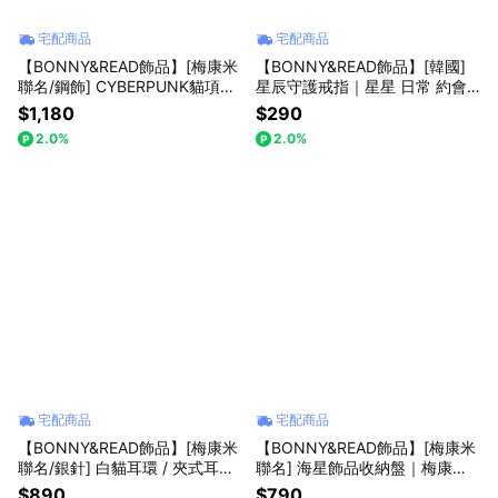
宅配商品
宅配商品
【BONNY&READ飾品】[梅康米
【BONNY&READ飾品】[韓國]
聯名/鋼飾] CYBERPUNK貓項鍊
星辰守護戒指｜星星 日常 約會
｜梅康米插畫 聯名飾品 造型項
開口戒 可調節 禮物推薦 女生飾
$1,180
$290
鍊 中性飾品 長項鍊 禮物推薦 專
品 韓系
2.0%
2.0%
屬包裝
宅配商品
宅配商品
【BONNY&READ飾品】[梅康米
【BONNY&READ飾品】[梅康米
聯名/銀針] 白貓耳環 / 夾式耳環
聯名] 海星飾品收納盤｜梅康米
｜梅康米插畫 聯名飾品 貓咪 造
插畫 聯名飾品 飾品盤 收納 擺飾
$890
$790