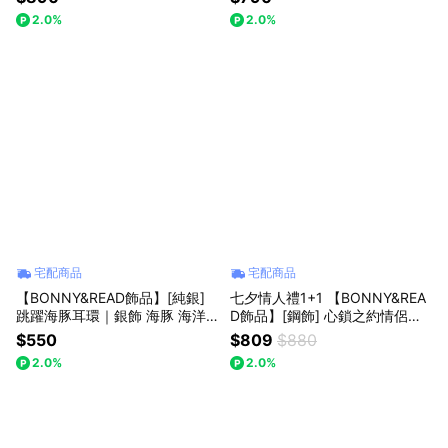
型耳環 耳夾 卡通飾品 禮物推薦
禮物推薦 專屬包裝
2.0%
2.0%
專屬包裝
宅配商品
宅配商品
【BONNY&READ飾品】[純銀]
七夕情人禮1+1 【BONNY&REA
跳躍海豚耳環｜銀飾 海豚 海洋
D飾品】[鋼飾] 心鎖之約情侶手
系列 潮流飾品 轉珠耳環 禮物推
鍊組｜情侶手鍊 情人節禮物 手
$550
$809
$880
薦
鍊 對鍊 禮物推薦
2.0%
2.0%