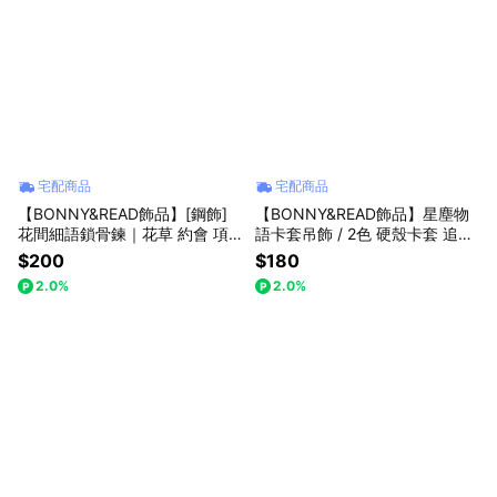
宅配商品
宅配商品
【BONNY&READ飾品】[鋼飾]
【BONNY&READ飾品】星塵物
花間細語鎖骨鍊｜花草 約會 項
語卡套吊飾 / 2色 硬殼卡套 追星
鍊 女生飾品 夏日穿搭 抗汗 禮物
偶像 曬小卡 拍立得 包包掛飾 鑰
$200
$180
推薦
匙圈
2.0%
2.0%