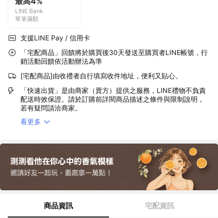
最高4%
LINE Bank
單筆滿額
支援LINE Pay / 信用卡
「宅配商品」回饋將於購買後30天發送至購買者LINE帳號，行
銷活動回饋依活動辦法為準
[宅配商品]由收禮者自行填寫收件地址，便利又貼心。
「快速出貨」是由商家（賣方）提供之服務，LINE禮物不負責
配送時效保證。請於訂購前詳閱商品描述之條件與限制說明，
若有疑問請洽商家。
看更多
商品資訊
宅配資訊