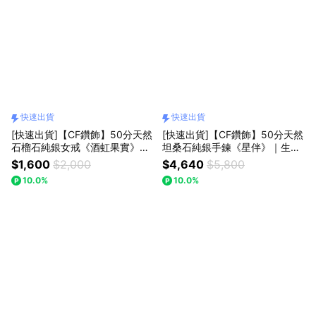
快速出貨
快速出貨
[快速出貨]【CF鑽飾】50分天然
[快速出貨]【CF鑽飾】50分天然
石榴石純銀女戒《酒虹果實》｜
坦桑石純銀手鍊《星伴》｜生日
七夕情人節禮物 獅子座生日快樂
快樂
$1,600
$2,000
$4,640
$5,800
10.0%
10.0%