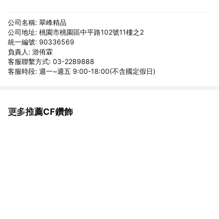
公司名稱: 翠峰精品
公司地址: 桃園市桃園區中平路102號11樓之2
統一編號: 90336569
負責人: 游侑霖
客服聯繫方式: 03-2289888
客服時段: 週一~週五 9:00-18:00(不含國定假日)
更多推薦CF鑽飾
看更多