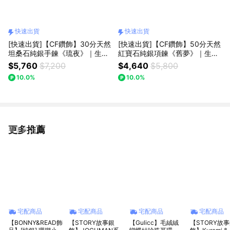
快速出貨
快速出貨
[快速出貨]【CF鑽飾】30分天然
[快速出貨]【CF鑽飾】50分天然
坦桑石純銀手鍊《琉夜》｜生日
紅寶石純銀項鍊《舊夢》｜生日
快樂
快樂
$5,760
$7,200
$4,640
$5,800
10.0%
10.0%
更多推薦
看更多
宅配商品
宅配商品
宅配商品
宅配商品
【BONNY&READ飾
【STORY故事銀
【Gulicc】毛絨絨
【STORY故