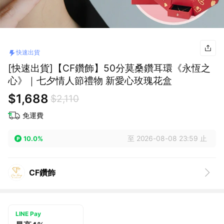
快速出貨
[快速出貨]【CF鑽飾】50分莫桑鑽耳環《永恆之
心》｜七夕情人節禮物 新愛心玫瑰花盒
$1,688
$2,110
免運費
至 2026-08-08 23:59 止
10.0%
CF鑽飾
LINE Pay