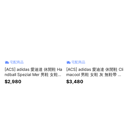
宅配商品
宅配商品
[ACS] adidas 愛迪達 休閒鞋 Ha
[ACS] adidas 愛迪達 休閒鞋 Cli
ndball Spezial Mer 男鞋 女鞋
macool 男鞋 女鞋 灰 無鞋帶 運
黑 復古 賓士 德訓鞋 KJ1185
動鞋 一體成型 透氣 KJ8978
$2,980
$3,480