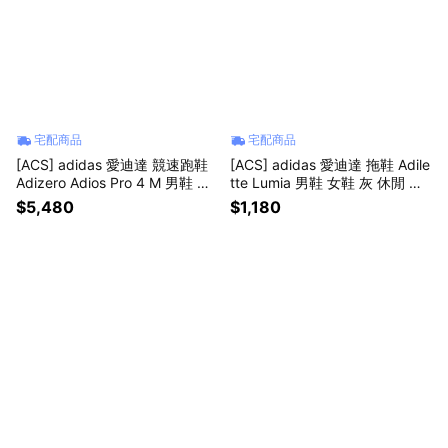
宅配商品
宅配商品
[ACS] adidas 愛迪達 競速跑鞋
[ACS] adidas 愛迪達 拖鞋 Adile
Adizero Adios Pro 4 M 男鞋 白
tte Lumia 男鞋 女鞋 灰 休閒 運
緩震 運動鞋 JR1656
動拖鞋 快乾 JQ0791
$5,480
$1,180