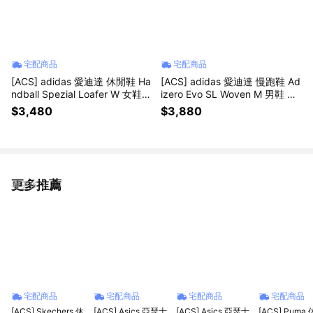
宅配商品
宅配商品
[ACS] adidas 愛迪達 休閒鞋 Ha
[ACS] adidas 愛迪達 慢跑鞋 Ad
ndball Spezial Loafer W 女鞋
izero Evo SL Woven M 男鞋 黑
棕 麂皮 樂福鞋 LA8060
彩 聯名 緩震 KJ6160
$3,480
$3,880
更多推薦
看更多
宅配商品
宅配商品
宅配商品
宅配商品
[ACS] Skechers 休
[ACS] Asics 亞瑟士
[ACS] Asics 亞瑟士
[ACS] Puma