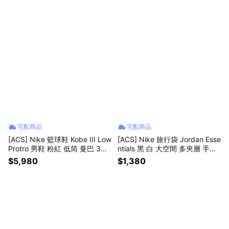
宅配商品
宅配商品
[ACS] Nike 籃球鞋 Kobe III Low
[ACS] Nike 旅行袋 Jordan Esse
Protro 男鞋 粉紅 低筒 曼巴 3代
ntials 黑 白 大空間 多夾層 手提
IV7127-600
可調背帶 健身包 手提包 JD241
$5,980
$1,380
3009AD-001