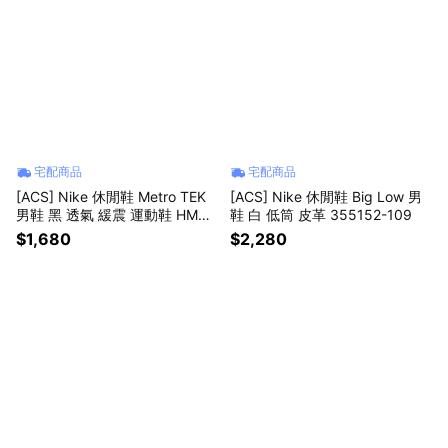
宅配商品
宅配商品
[ACS] Nike 休閒鞋 Metro TEK
[ACS] Nike 休閒鞋 Big Low 男
男鞋 黑 透氣 緩震 運動鞋 HM94
鞋 白 低筒 皮革 355152-109
93-005
$1,680
$2,280