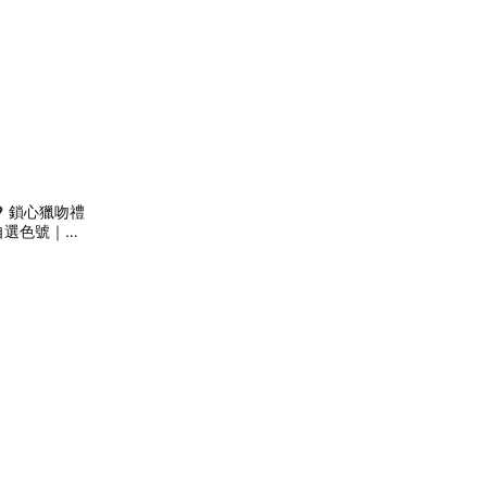
 鎖心獵吻禮
自選色號｜情