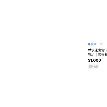
快速出貨
🔜快速出貨
氛組｜淡香精
放暖陽花草香
$1,000
品牌會員