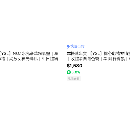
快速出貨
【YSL】NO.1水光奢華粉氣墊｜享
🔜快速出貨 【YSL】撩心獻禮💖
驗禮｜綻放女神光澤肌｜生日禮物
｜收禮者自選色號｜享 隨行香氛｜
生日禮物
$1,580
5.0%
品牌會員