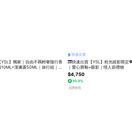
快速出貨
【YSL】獨家｜自由不羈輕奢隨行香
🔜快速出貨【YSL】粉光緞影限定
10ML+潔膚露50ML｜旅行組｜奔
｜愛心唇釉+眼影｜情人節禮物
調｜男女皆宜 |生日禮物
$4,750
10.0%
品牌會員