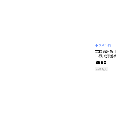
快速出貨
🔜快速出貨
不羈潤澤護
香調｜馬鞭草
$990
品牌會員