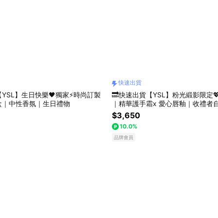
快速出貨
【YSL】生日快樂🖤獨家⚡時尚訂製
🔜快速出貨【YSL】粉光緞影限定
盒｜中性香氛｜生日禮物
｜精華護手霜x 愛心唇釉｜收禮者
人節禮物
$3,650
10.0%
品牌會員