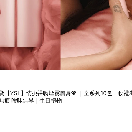
出貨【YSL】情挑裸吻煙霧唇膏💖 ｜全系列10色｜收禮
無痕 曖昧無界｜生日禮物