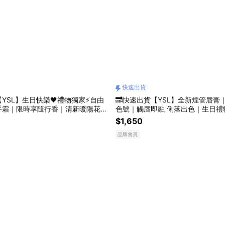
快速出貨
【YSL】生日快樂🖤禮物獨家⚡️自由
🔜快速出貨【YSL】全新煙管唇膏
手霜｜限時享隨行香｜清新暖陽花草
色號｜觸唇即融 俐落出色｜生日禮
x薰衣草x橙花｜生日禮物
$1,650
品牌會員