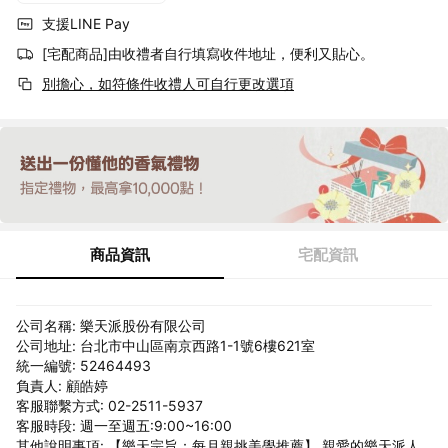
支援LINE Pay
[宅配商品]由收禮者自行填寫收件地址，便利又貼心。
別擔心，如符條件收禮人可自行更改選項
商品資訊
宅配資訊
公司名稱: 樂天派股份有限公司
公司地址: 台北市中山區南京西路1-1號6樓621室
統一編號: 52464493
負責人: 顧皓婷
客服聯繫方式: 02-2511-5937
客服時段: 週一至週五:9:00~16:00
其他說明事項: 【樂天宗旨：每月親挑美學推薦】 親愛的樂天派人