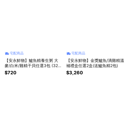
宅配商品
宅配商品
【安永鮮物】鱸魚精養生粥 大
【安永鮮物】金獎鱸魚/滴雞精溫
麥/白米/雞精干貝任選3包 (320
補禮盒任選2盒(送鱸魚精2包)
g/包)
$720
$3,260