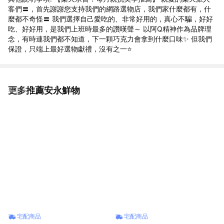
客們〓，首先謝謝您支持我們的網路選物店，我們家什麼都有，什
麼都不奇怪〓 我們選擇自己愛吃的、非常好用的，真心不騙，好好
吃、好好用，是我們上班時最多的讚嘆聲～ 以阿Q精神作為品牌理
念，有時連我們都不知道，下一顆巧克力會拿到什麼口味✨ 但我們
保證，只端上最好選物獻禮，沒有之一⭐
更多推薦安永鮮物
看更多
宅配商品
宅配商品