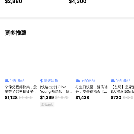
$2,880
$4,300
更多推薦
看更多
宅配商品
快速出貨
宅配商品
宅配商品
🌹🥸父親節快樂，您
[快速出貨] Olive
💪生日快樂，雙倍補
【玄羽】皇家
辛苦了🥸🌹抗疲勞長
Young 熱銷款｜隨
身，雙倍祝福💪【玄
8入禮盒(50ml
期保養【品純萃 】
時幫你加油🎉喝出好
羽】皇家滴雞精8入
長輩送禮｜活
$1,128
$1,450
$1,399
$1,820
$1,438
$720
$880
鱸魚精1盒(60gx5入/
氣色【LATIB】韓國
禮盒2盒(50ml/入，
｜日常保養
盒)｜孝親首選｜爸
特級初榨橄欖油膠囊
8入/盒)
客製刻印
爸抗疲勞｜送禮推薦
檸檬飲-14入組｜代
｜蛋白質補充
寫卡片服務 晨間保
養 營養補給 清爽好
喝 喝出好氣色 閨蜜
禮 禮物