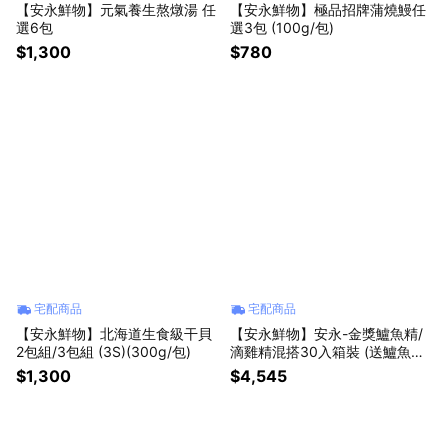
【安永鮮物】元氣養生熬燉湯 任
【安永鮮物】極品招牌蒲燒鰻任
選6包
選3包 (100g/包)
$1,300
$780
宅配商品
宅配商品
【安永鮮物】北海道生食級干貝
【安永鮮物】安永-金獎鱸魚精/
2包組/3包組 (3S)(300g/包)
滴雞精混搭30入箱裝 (送鱸魚精
3包)
$1,300
$4,545