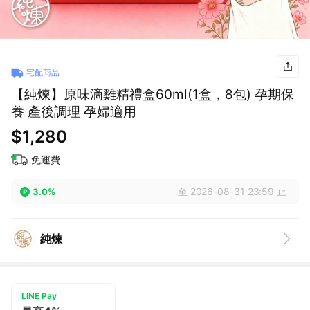
宅配商品
【純煉】原味滴雞精禮盒60ml(1盒，8包) 孕期保
養 產後調理 孕婦適用
$1,280
免運費
至 2026-08-31 23:59 止
3.0%
純煉
LINE Pay