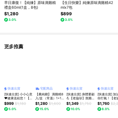
早日康復！【純煉】原味滴雞精
【生日快樂】純煉原味滴雞精42
禮盒60ml(1盒，8包)
mlx7包
$1,280
$899
3.0%
3.0%
更多推薦
看更多
快速出貨
宅配商品
快速出貨
快速出貨
[快速出貨] 小小心意
【農純鄉】 滴雞精8
[快速出貨] 身體要顧
[快速出貨] 加油！為
❤️健康送給您！【老
入/盒 （常溫）1+1
💪【老協珍】熬雞精
你打氣！【老
協珍】熬雞精禮盒
組合 【有你真好】
禮盒(7入) + 人蔘精
熬雞精禮盒(常溫
$999
$1,180
$1,280
$1,600
$1,349
$1,750
$1,760
$2,
(常溫/7入)
【父親節送禮】
禮盒(7入)
入)
5.0%
15.0%
10.0%
8.0%