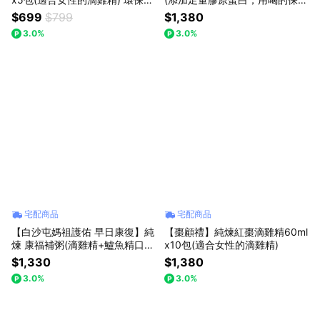
盒包裝
品)
$699
$799
$1,380
3.0%
3.0%
宅配商品
宅配商品
【白沙屯媽祖護佑 早日康復】純
【棗顧禮】純煉紅棗滴雞精60ml
煉 康福補粥(滴雞精+鱸魚精口
x10包(適合女性的滴雞精)
味)x1盒+(純素褐藻口味)x1盒
$1,330
$1,380
+贈白沙屯媽祖提袋x1個
3.0%
3.0%