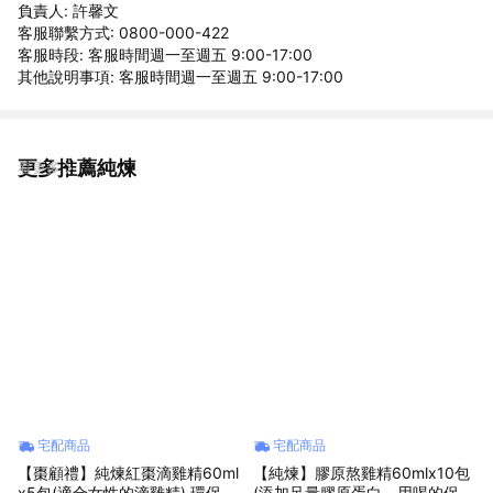
負責人: 許馨文
客服聯繫方式: 0800-000-422
客服時段: 客服時間週一至週五 9:00-17:00
其他說明事項: 客服時間週一至週五 9:00-17:00
更多推薦純煉
看更多
宅配商品
宅配商品
【棗顧禮】純煉紅棗滴雞精60ml
【純煉】膠原熬雞精60mlx10包
x5包(適合女性的滴雞精) 環保無
(添加足量膠原蛋白，用喝的保養