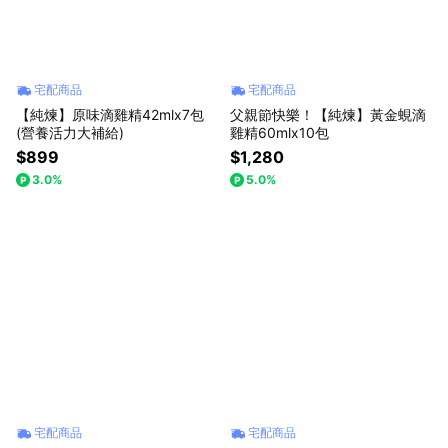
宅配商品
宅配商品
【純煉】原味滴雞精42mlx7包
父親節快樂！【純煉】黃金蜆滴
(營養活力大補給)
雞精60mlx10包
$899
$1,280
3.0%
5.0%
宅配商品
宅配商品