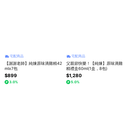
宅配商品
宅配商品
【謝謝老師】純煉原味滴雞精42
父親節快樂！【純煉】原味滴雞
mlx7包
精禮盒60ml(1盒，8包)
$899
$1,280
3.0%
5.0%