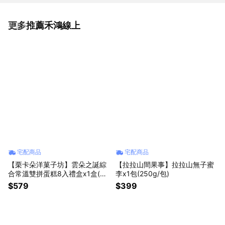
更多推薦禾鴻線上
看更多
宅配商品
宅配商品
【栗卡朵洋菓子坊】雲朵之誕綜
【拉拉山間果事】拉拉山無子蜜
合常溫雙拼蛋糕8入禮盒x1盒(季
李x1包(250g/包)
節口味隨機_旅行蛋糕x4+棉花蛋
$579
$399
糕x4)