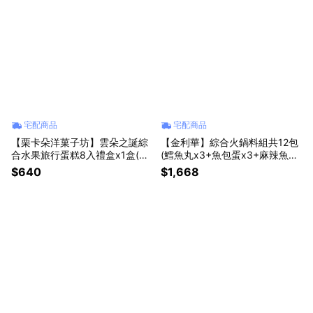
宅配商品
宅配商品
【栗卡朵洋菓子坊】雲朵之誕綜
【金利華】綜合火鍋料組共12包
合水果旅行蛋糕8入禮盒x1盒(季
(鱈魚丸x3+魚包蛋x3+麻辣魚丸
節口味隨機_4種口味各2入)
x2+蟹黃包x2+乳酪包x2_海鮮火
$640
$1,668
鍋料)