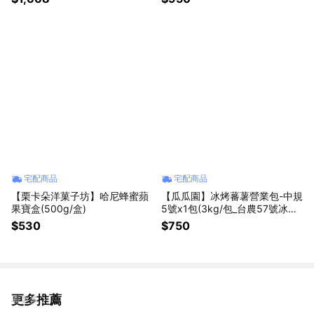
宅配商品
宅配商品
【栗卡朵洋菓子坊】哈尼蜂蜜蘋
【瓜瓜園】冰烤蕃薯營業包-中規
果寶盒(500g/盒)
5號x1包(3kg/包_台農57號冰烤
地瓜)
$530
$750
更多推薦
看更多