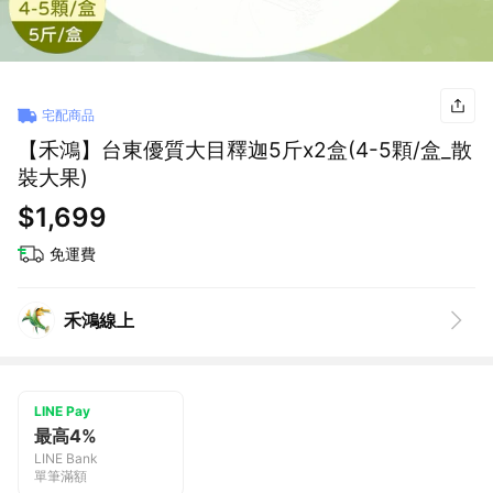
宅配商品
【禾鴻】台東優質大目釋迦5斤x2盒(4-5顆/盒_散
裝大果)
$1,699
免運費
禾鴻線上
LINE Pay
最高4%
LINE Bank
單筆滿額