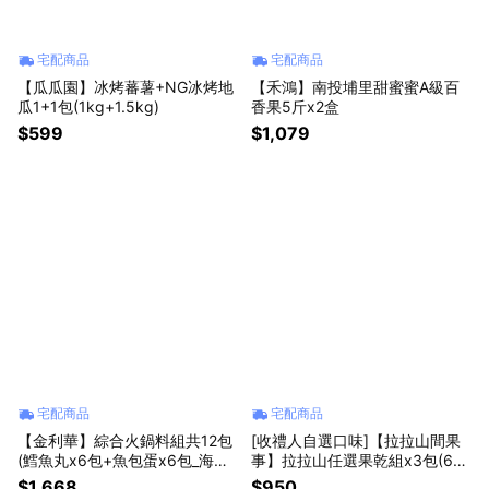
宅配商品
宅配商品
【瓜瓜園】冰烤蕃薯+NG冰烤地
【禾鴻】南投埔里甜蜜蜜A級百
瓜1+1包(1kg+1.5kg)
香果5斤x2盒
$599
$1,079
宅配商品
宅配商品
【金利華】綜合火鍋料組共12包
[收禮人自選口味]【拉拉山間果
(鱈魚丸x6包+魚包蛋x6包_海鮮
事】拉拉山任選果乾組x3包(6種
火鍋料)
果乾任選)
$1,668
$950