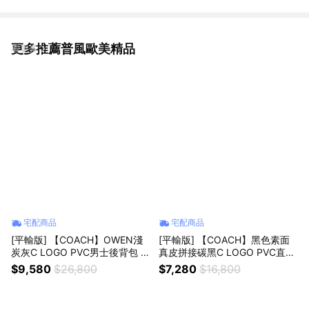
更多推薦普風歐美精品
看更多
宅配商品
宅配商品
[平輸版] 【COACH】OWEN淺
[平輸版] 【COACH】黑色素面
炭灰C LOGO PVC男士後背包 真
真皮拼接碳黑C LOGO PVC直式
品平輸
方型飛行員斜背男包 真品平輸
$9,580
$26,800
$7,280
$16,800