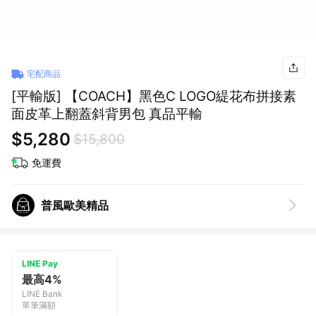
宅配商品
[平輸版] 【COACH】黑色C LOGO緹花布拼接素
面皮革上翻蓋斜背男包 真品平輸
$5,280
$15,800
免運費
普風歐美精品
LINE Pay
最高4%
LINE Bank
單筆滿額