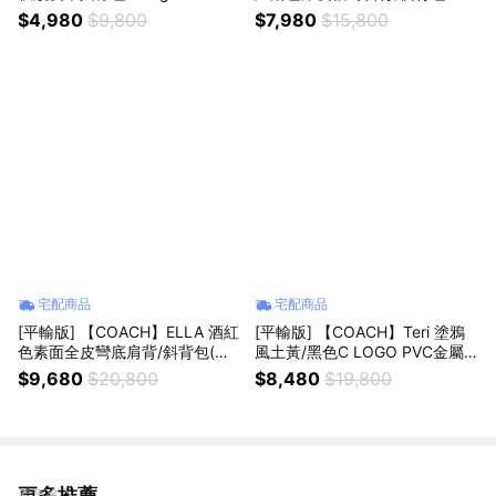
合一卡夾皮夾 真品平輸
品平輸
$4,980
$9,800
$7,980
$15,800
宅配商品
宅配商品
[平輸版] 【COACH】ELLA 酒紅
[平輸版] 【COACH】Teri 塗鴉
色素面全皮彎底肩背/斜背包(大)
風土黃/黑色C LOGO PVC金屬
真品平輸
掛飾彎底肩背/斜背兩用小包 真
$9,680
$20,800
$8,480
$19,800
品平輸
更多推薦
看更多