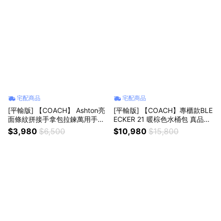
宅配商品
宅配商品
[平輸版] 【COACH】 Ashton亮
[平輸版] 【COACH】專櫃款BLE
面條紋拼接手拿包拉鍊萬用手拿
ECKER 21 暖棕色水桶包 真品平
包 真品平輸
輸
$3,980
$6,500
$10,980
$15,800