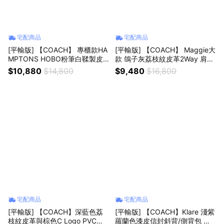
宅配商品
宅配商品
[平輸版] 【COACH】 專櫃款HA
[平輸版] 【COACH】 Maggie大
MPTONS HOBO粉筆白鞣製皮
款 鴿子灰荔枝紋皮革2Way 肩背
革肩背腋下包 真品平輸
手提托特包 真品平輸
$10,880
$14,800
$9,480
$16,800
宅配商品
宅配商品
[平輸版] 【COACH】深藍色荔
[平輸版] 【COACH】Klare 淺紫
枝紋皮革與棕色C Logo PVC二
羅蘭色漆皮信封斜背/側背包 真