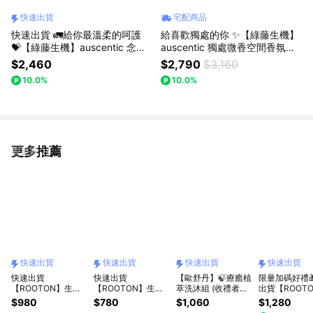
快速出貨
宅配商品
快速出貨 🚛給你最溫柔的呵護
給喜歡獨處的你 ✨【綠藤生機】
💝【綠藤生機】auscentic 念想
auscentic 獨處微香空間香氛組
微香沐浴保養組 （沐浴蜜 + 身
｜找對地方，發自己的光
$2,460
$2,790
$3,160
體油）｜將香氣轉化為對彼此的
10.0%
10.0%
念想和祝福
更多推薦
看更多
快速出貨
快速出貨
快速出貨
快速出貨
快速出貨
快速出貨
【歐舒丹】🍃療癒植
限量加碼好禮
【ROOTON】生日
【ROOTON】生日
萃洗沐組 (收禮者任
出貨【ROOT
快樂！甦活植萃髮根
快樂！甦活植萃洗髮
選系列)🍃(洗髮乳
生日快樂！植
$980
$780
$1,060
$1,280
噴霧150ml+甦活植
精200ml+喚活海藻
+洗髮按摩梳+禮盒)
噴霧150ml+