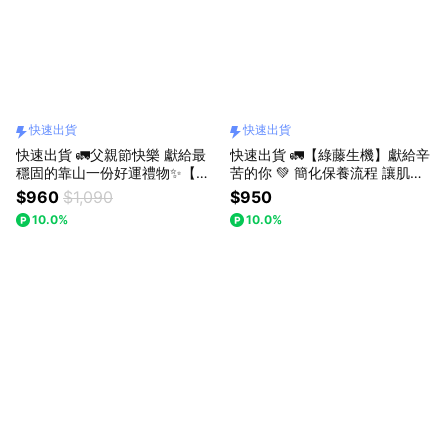
快速出貨
快速出貨
快速出貨 🚛父親節快樂 獻給最
快速出貨 🚛【綠藤生機】獻給辛
穩固的靠山一份好運禮物✨【綠
苦的你 💚 簡化保養流程 讓肌膚
藤生機】髮膚清潔禮盒 （蜂膠洗
煥發新生｜保濕三步驟禮盒『LI
$960
$1,090
$950
髮精+活萃洗面乳）限量新禮盒
NE 禮物獨家』 全膚質適用
10.0%
10.0%
🎁