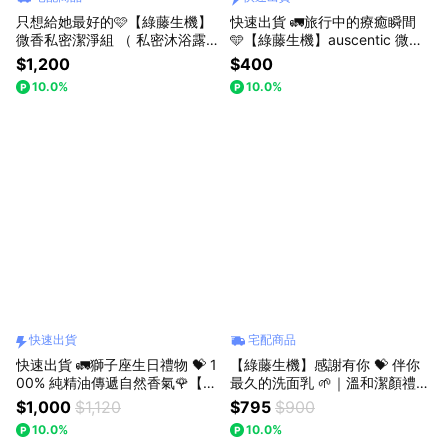
只想給她最好的🩷【綠藤生機】
快速出貨 🚛旅行中的療癒瞬間
微香私密潔淨組 （ 私密沐浴露
🩵【綠藤生機】auscentic 微香
(經典) + 微香沐浴蜜 350ml）｜
沐浴旅行組｜純素保養旅行組
$1,200
$400
溫和成分，降低對肌膚的傷害
10.0%
10.0%
快速出貨
宅配商品
快速出貨 🚛獅子座生日禮物 💝 1
【綠藤生機】感謝有你 💝 伴你
00% 純精油傳遞自然香氣🌹【綠
最久的洗面乳 🌱｜溫和潔顏禮盒
藤生機】auscentic 念想沐浴蜜
純素保養禮
$1,000
$1,120
$795
$900
微香禮｜ 『LINE 禮物獨家』
10.0%
10.0%