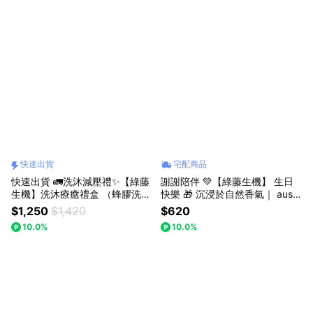
快速出貨
宅配商品
快速出貨 🚛洗沐減壓禮✨【綠藤
謝謝陪伴 💚【綠藤生機】 生日
生機】洗沐療癒禮盒 （蜂膠洗髮
快樂 🎁 沉浸於自然香氣｜ ausc
精+ 微香沐浴蜜 ）｜溫和成分，
entic 洗手慕斯（植海）
$1,250
$1,420
$620
降低對肌膚的傷害 父親節禮物、
10.0%
10.0%
生日禮物