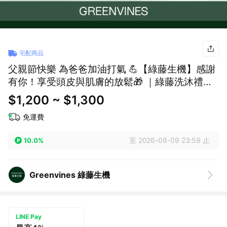
宅配商品
父親節快樂 為爸爸加油打氣 💪【綠藤生機】感謝
有你！享受頭皮與肌膚的放鬆🎁 ｜綠藤洗沐禮
（束口袋加價購）
$1,200 ~ $1,300
免運費
至 2026-08-09 23:59 止
10.0%
Greenvines 綠藤生機
LINE Pay