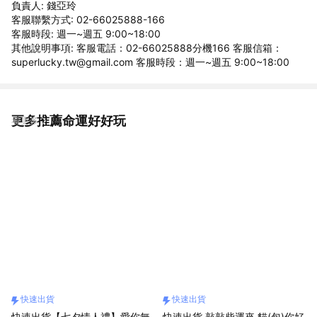
負責人: 錢亞玲
客服聯繫方式: 02-66025888-166
客服時段: 週一~週五 9:00~18:00
其他說明事項: 客服電話：02-66025888分機166 客服信箱：
superlucky.tw@gmail.com 客服時段：週一~週五 9:00~18:00
更多推薦命運好好玩
看更多
快速出貨
快速出貨
快速出貨【七夕情人禮】愛你無
快速出貨 敲敲柴運來 貓(包)你好