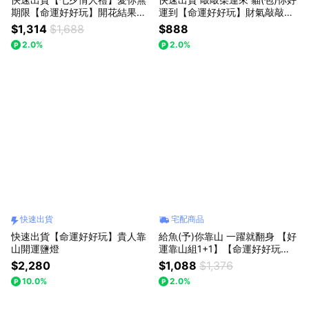
期限【命運好好玩】開花結果粉
運到【命運好好玩】財氣敲敲來
晶擺件+金運無限紅晶線手鍊
+好運敲敲來
$1,314
$1,688
$888
2.0%
2.0%
快速出貨
宅配商品
快速出貨【命運好好玩】貴人靠
給魚(予)你靠山 一躍就翻身 【好
山開運鹽燈
運靠山組1+1】【命運好好玩】
鯉躍高升抱枕+靠山貴人紅晶線
$2,280
$1,088
$1,376
手鍊
10.0%
2.0%