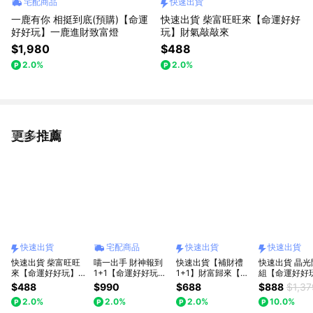
宅配商品
快速出貨
一鹿有你 相挺到底(預購)【命運
快速出貨 柴富旺旺來【命運好好
好好玩】一鹿進財致富燈
玩】財氣敲敲來
$1,980
$488
2.0%
2.0%
更多推薦
看更多
快速出貨
宅配商品
快速出貨
快速出貨
快速出貨 柴富旺旺
喵一出手 財神報到
快速出貨【補財禮
快速出貨 晶光
來【命運好好玩】財
1+1【命運好好玩】
1+1】財富歸來【命
組【命運好好
氣敲敲來
黃金招財貓儲願瓶
運好好玩】金錢龜來
財致富黃晶樹燈
$488
$990
$688
$888
$1,37
+聚財加倍財神心咒
聚寶鎮 (內附36顆小
黃水晶精萃•
2.0%
2.0%
2.0%
10.0%
墊(內含元寶+金條
元寶)(可加購馬上有
箔沐浴乳)(lin