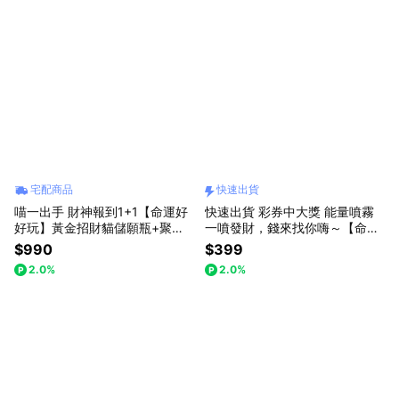
宅配商品
快速出貨
喵一出手 財神報到1+1【命運好
快速出貨 彩券中大獎 能量噴霧
好玩】黃金招財貓儲願瓶+聚財
一噴發財，錢來找你嗨～【命運
加倍財神心咒墊(內含元寶+金條
好好玩】黃水晶精萃•招財結界
$990
$399
+花生)
噴霧(李玉珮老師推薦)
2.0%
2.0%