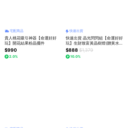
宅配商品
快速出貨
貴人桃花吸引神器【命運好好
快速出貨 晶光閃閃組【命運好好
玩】開花結果粉晶擺件
玩】生財致富黃晶樹燈(贈黃水晶
精萃•檀木金箔沐浴乳)(line禮物
$990
$888
$1,379
獨家)(收禮者可任選3款擇一)
2.0%
10.0%