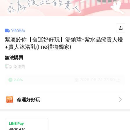
宅配商品
紫屬於你【命運好好玩】湯鎮瑋-紫水晶簇貴人燈
+貴人沐浴乳(line禮物獨家)
無法購買
免運費
至 2026-08-31 23:59 止
2.0%
命運好好玩
LINE Pay